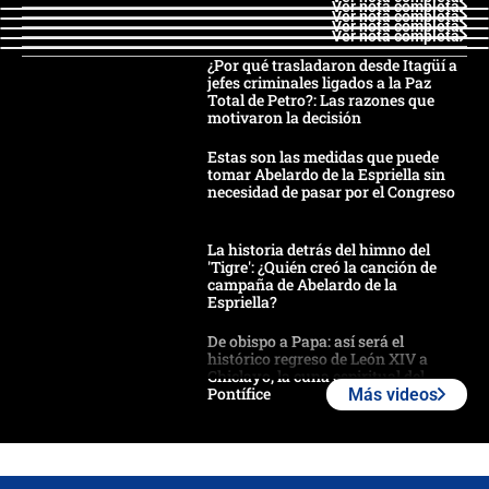
Ver nota completa
Ver nota completa
Ver nota completa
Ver nota completa
¿Por qué trasladaron desde Itagüí a
jefes criminales ligados a la Paz
Total de Petro?: Las razones que
motivaron la decisión
Estas son las medidas que puede
tomar Abelardo de la Espriella sin
necesidad de pasar por el Congreso
La historia detrás del himno del
'Tigre': ¿Quién creó la canción de
campaña de Abelardo de la
Espriella?
De obispo a Papa: así será el
histórico regreso de León XIV a
Chiclayo, la cuna espiritual del
Pontífice
Más videos
Polémica por rabino, pastor y
sacerdote en la posesión de Abelardo
de la Espriella: ¿Se violó el Estado
laico?