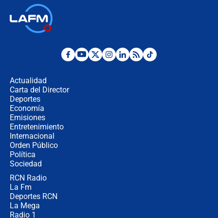
🔴 EN VIVO | Primer discurso de
Abelardo de la Espriella como
presidente de Colombia
¿La posesión de Abelardo De la
Espriella en Cali inicia la
descentralización en Colombia? Esto
Actualidad
respondió el alcalde Eder
Carta del Director
Así será la posesión de Abelardo de
Deportes
la Espriella este 7 de agosto:
Economía
cronograma oficial y detalles clave
Emisiones
Entretenimiento
Internacional
Desde dermatitis hasta infecciones:
Orden Público
los riesgos de usar cascos de motos
Política
de aplicaciones de transporte
Sociedad
RCN Radio
¿Cómo comprar dólares desde el
La Fm
celular? Requisitos, pasos y
recomendaciones
Deportes RCN
La Mega
Radio 1