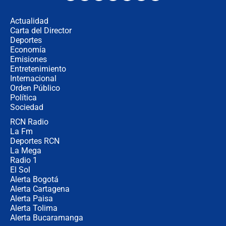
los riesgos de usar cascos de motos
de aplicaciones de transporte
Actualidad
Carta del Director
¿Cómo comprar dólares desde el
Deportes
celular? Requisitos, pasos y
Economía
recomendaciones
Emisiones
Entretenimiento
Internacional
Las seis de las 6 con Juan Lozano |
Orden Público
jueves 6 de agosto de 2026
Política
Sociedad
RCN Radio
Posesión de Abelardo De La Espriella
La Fm
en Cali: ¿qué pasará con los
congresistas del Pacto Histórico que
Deportes RCN
no asistirán?
La Mega
Radio 1
El Sol
Alerta Bogotá
Alerta Cartagena
Alerta Paisa
Alerta Tolima
Alerta Bucaramanga