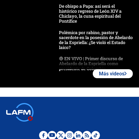
De obispo a Papa: así será el
histórico regreso de León XIV a
Chiclayo, la cuna espiritual del
Pontífice
Polémica por rabino, pastor y
sacerdote en la posesión de Abelardo
de la Espriella: ¿Se violó el Estado
laico?
🔴 EN VIVO | Primer discurso de
Abelardo de la Espriella como
presidente de Colombia
Más videos
¿La posesión de Abelardo De la
Espriella en Cali inicia la
descentralización en Colombia? Esto
respondió el alcalde Eder
Así será la posesión de Abelardo de
la Espriella este 7 de agosto:
cronograma oficial y detalles clave
Desde dermatitis hasta infecciones: