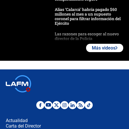
Alias ‘Calarcá’ habría pagado $60
millones al mes a un supuesto
coronel para filtrar información del
Ejército
Las razones para escoger al nuevo
director de la Policía
Más videos
"Prohibir es la salida fácil": ¿Qué
futuro les espera a las cabalgatas en
Colombia?
Ministro de Defensa no descarta el
uso de la UNDMO ante posibles
disturbios durante la posesión
"No hubo fraude ni posibilidad de
fraude": Auditoría respondió a
señalamientos de Petro sobre
Actualidad
elección de Abelardo de La Espriella
Carta del Director