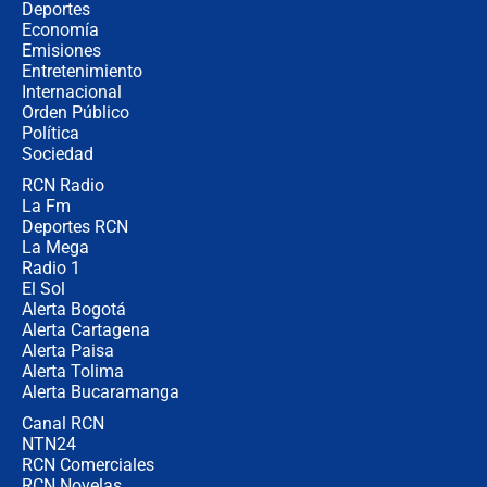
Tras su posesión, presidente De la
Deportes
Espriella empieza gira por regiones
Economía
donde perdió
Emisiones
Entretenimiento
Internacional
Las seis de las 6 con Juan Lozano |
Orden Público
miércoles 5 de agosto de 2026
Política
Sociedad
RCN Radio
🔴 EN VIVO | Noticiero La FM con
La Fm
Juan Lozano - 5 de agosto de 2026
Deportes RCN
La Mega
Radio 1
El Sol
Alerta Bogotá
Alerta Cartagena
Alerta Paisa
Alerta Tolima
Alerta Bucaramanga
Canal RCN
NTN24
RCN Comerciales
RCN Novelas