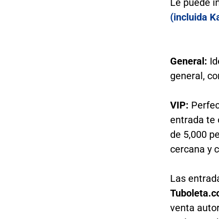
Le puede i
(incluida K
General:
Id
general, c
VIP:
Perfec
entrada te
de 5,000 p
cercana y 
Las entrad
Tuboleta.c
venta auto