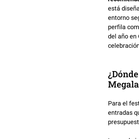
está diseñ
entorno se
perfila co
del año en
celebración
¿Dónde
Megala
Para el fes
entradas q
presupuest