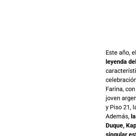
Este año, e
leyenda de
característ
celebración
Farina, con
joven argen
y Piso 21,
Además,
l
Duque, Kap
singular es