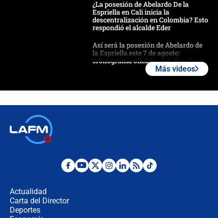
¿La posesión de Abelardo De la
Espriella en Cali inicia la
descentralización en Colombia? Esto
respondió el alcalde Eder
Así será la posesión de Abelardo de
la Espriella este 7 de agosto:
cronograma oficial y detalles clave
Más videos
Desde dermatitis hasta infecciones:
los riesgos de usar cascos de motos
de aplicaciones de transporte
¿Cómo comprar dólares desde el
celular? Requisitos, pasos y
recomendaciones
Las seis de las 6 con Juan Lozano |
jueves 6 de agosto de 2026
Actualidad
Carta del Director
Posesión de Abelardo De La Espriella
Deportes
en Cali: ¿qué pasará con los