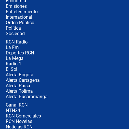
Economía
congresistas del Pacto Histórico que
Emisiones
no asistirán?
Entretenimiento
Internacional
Álvaro Uribe asistirá a la posesión y
Orden Público
crece el pulso por la elección del
Política
contralor
Sociedad
RCN Radio
🔴 EN VIVO | Noticiero La FM con
La Fm
Juan Lozano - 6 de agosto de 2026
Deportes RCN
La Mega
Radio 1
El Sol
Alerta Bogotá
Alerta Cartagena
Alerta Paisa
Alerta Tolima
Alerta Bucaramanga
Canal RCN
NTN24
RCN Comerciales
RCN Novelas
Noticias RCN