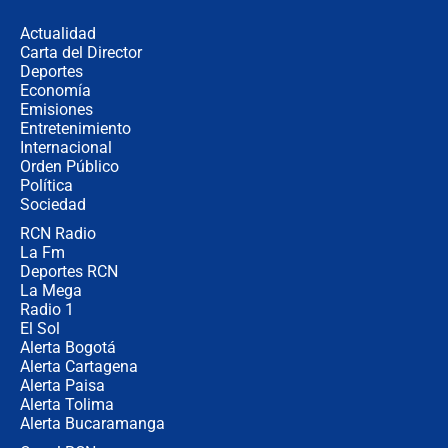
desde Barranquilla? Experto explica
la razón
Actualidad
Carta del Director
Estratega de Abelardo de la Espriella
Deportes
revela cómo venció a la “casta
Economía
política” en campaña: “Estaba
Emisiones
completamente seguro”
Entretenimiento
Internacional
Alias ‘Calarcá’ habría pagado $60
Orden Público
millones al mes a un supuesto
Política
coronel para filtrar información del
Ejército
Sociedad
RCN Radio
Las razones para escoger al nuevo
La Fm
director de la Policía
Deportes RCN
La Mega
Radio 1
El Sol
Alerta Bogotá
Alerta Cartagena
Alerta Paisa
Alerta Tolima
Alerta Bucaramanga