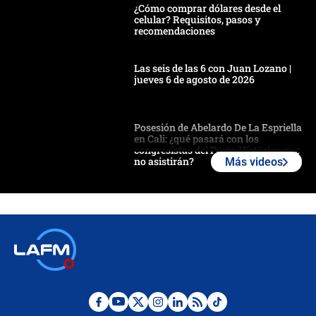
¿Cómo comprar dólares desde el
celular? Requisitos, pasos y
recomendaciones
Las seis de las 6 con Juan Lozano |
jueves 6 de agosto de 2026
Posesión de Abelardo De La Espriella
en Cali: ¿qué pasará con los
congresistas del Pacto Histórico que
no asistirán?
Más videos
Álvaro Uribe asistirá a la posesión y
crece el pulso por la elección del
contralor
🔴 EN VIVO | Noticiero La FM con
Juan Lozano - 6 de agosto de 2026
¿Por qué De la Espriella gobernará