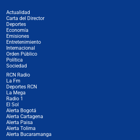
Espriella en Cali inicia la
descentralización en Colombia? Esto
Actualidad
respondió el alcalde Eder
Carta del Director
Así será la posesión de Abelardo de
Deportes
la Espriella este 7 de agosto:
Economía
cronograma oficial y detalles clave
Emisiones
Entretenimiento
Internacional
Desde dermatitis hasta infecciones:
Orden Público
los riesgos de usar cascos de motos
Política
de aplicaciones de transporte
Sociedad
RCN Radio
¿Cómo comprar dólares desde el
La Fm
celular? Requisitos, pasos y
recomendaciones
Deportes RCN
La Mega
Radio 1
El Sol
Alerta Bogotá
Alerta Cartagena
Alerta Paisa
Alerta Tolima
Alerta Bucaramanga