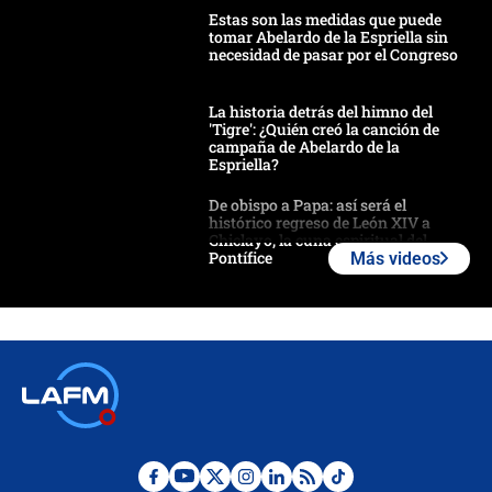
Estas son las medidas que puede
tomar Abelardo de la Espriella sin
necesidad de pasar por el Congreso
La historia detrás del himno del
'Tigre': ¿Quién creó la canción de
campaña de Abelardo de la
Espriella?
De obispo a Papa: así será el
histórico regreso de León XIV a
Chiclayo, la cuna espiritual del
Pontífice
Más videos
Polémica por rabino, pastor y
sacerdote en la posesión de Abelardo
de la Espriella: ¿Se violó el Estado
laico?
🔴 EN VIVO | Primer discurso de
Abelardo de la Espriella como
presidente de Colombia
¿La posesión de Abelardo De la