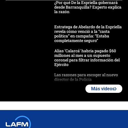
¿Por qué De la Espriella gobernará
desde Barranquilla? Experto explica
la razón
Estratega de Abelardo de la Espriella
revela cómo venció a la “casta
política” en campaña: “Estaba
completamente seguro”
Alias ‘Calarcá’ habría pagado $60
millones al mes a un supuesto
coronel para filtrar información del
Ejército
Las razones para escoger al nuevo
director de la Policía
Más videos
"Prohibir es la salida fácil": ¿Qué
futuro les espera a las cabalgatas en
Colombia?
Ministro de Defensa no descarta el
uso de la UNDMO ante posibles