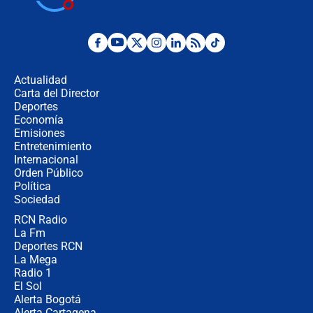
disturbios durante la posesión
"No hubo fraude ni posibilidad de
fraude": Auditoría respondió a
señalamientos de Petro sobre
Actualidad
elección de Abelardo de La Espriella
Carta del Director
Tras su posesión, presidente De la
Deportes
Espriella empieza gira por regiones
Economía
donde perdió
Emisiones
Entretenimiento
Internacional
Las seis de las 6 con Juan Lozano |
Orden Público
miércoles 5 de agosto de 2026
Política
Sociedad
RCN Radio
🔴 EN VIVO | Noticiero La FM con
La Fm
Juan Lozano - 5 de agosto de 2026
Deportes RCN
La Mega
Radio 1
El Sol
Alerta Bogotá
Alerta Cartagena