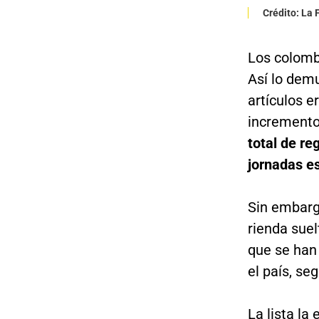
Crédito: La
Los colomb
Así lo dem
artículos e
incremento
total de re
jornadas e
Sin embarg
rienda suel
que se han
el país, se
La lista la