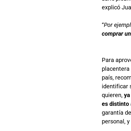
explicó Ju
“
Por ejemp
comprar un
Para aprov
placentera 
país, reco
identificar
quieren,
ya
es distinto
garantía d
personal, y