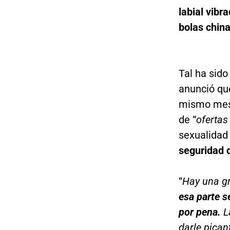
labial vibr
bolas chin
Tal ha sido
anunció que
mismo mes,
de “
ofertas
sexualidad
seguridad q
“
Hay una gr
esa parte s
por pena.
La
darle pican