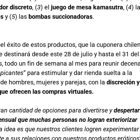
ador discreto
, (
3
) el
juego de mesa kamasutra
, (
4
) l
as
y (
5
) las
bombas succionadoras
.
 el éxito de estos productos, que la cuponera chile
 destinará desde este 28 de julio y hasta el 31 del
 todo un fin de semana al mes para reunir decen
 picantes
” para estimular y dar rienda suelta a la
 de hombres, mujeres y parejas, con la
discreción y
ue ofrecen las compras virtuales.
an cantidad de opciones para divertirse y
despertar
ensual que muchas personas no logran exteriorizar
 idea es que nuestros clientes logren experimentar
te a sus relaciones con nuestros productos eróticos