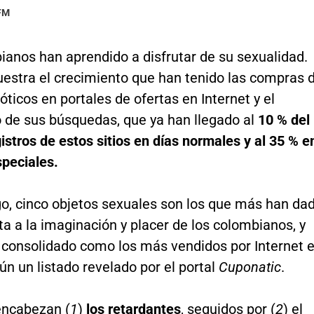
 FM
ianos han aprendido a disfrutar de su sexualidad.
uestra el crecimiento que han tenido las compras 
róticos en portales de ofertas en Internet y el
 de sus búsquedas, que ya han llegado al
10 % del
gistros de estos sitios en días normales y al 35 % e
speciales.
o, cinco objetos sexuales son los que más han da
ta a la imaginación y placer de los colombianos, y
 consolidado como los más vendidos por Internet 
gún un listado revelado por el portal
Cuponatic
.
 encabezan (
1
)
los retardantes
, seguidos por (
2
) el