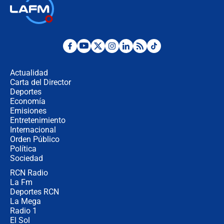
🔴 EN VIVO | Noticiero La FM con
Juan Lozano - 6 de agosto de 2026
¿Por qué De la Espriella gobernará
desde Barranquilla? Experto explica
la razón
Actualidad
Carta del Director
Estratega de Abelardo de la Espriella
Deportes
revela cómo venció a la “casta
Economía
política” en campaña: “Estaba
Emisiones
completamente seguro”
Entretenimiento
Internacional
Alias ‘Calarcá’ habría pagado $60
Orden Público
millones al mes a un supuesto
Política
coronel para filtrar información del
Ejército
Sociedad
RCN Radio
Las razones para escoger al nuevo
La Fm
director de la Policía
Deportes RCN
La Mega
Radio 1
El Sol