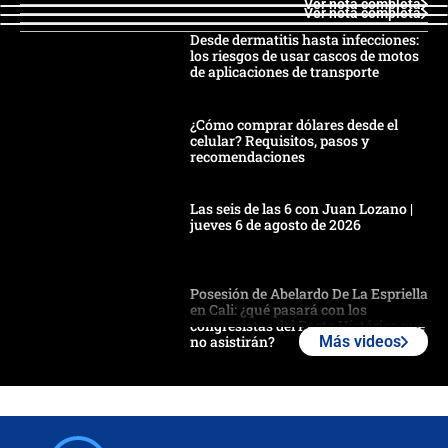
Ver nota completa
Ver nota completa
Desde dermatitis hasta infecciones:
los riesgos de usar cascos de motos
de aplicaciones de transporte
¿Cómo comprar dólares desde el
celular? Requisitos, pasos y
recomendaciones
Las seis de las 6 con Juan Lozano |
jueves 6 de agosto de 2026
Posesión de Abelardo De La Espriella
en Cali: ¿qué pasará con los
congresistas del Pacto Histórico que
no asistirán?
Más videos
Álvaro Uribe asistirá a la posesión y
crece el pulso por la elección del
contralor