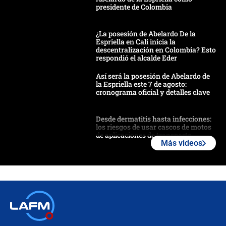
presidente de Colombia
¿La posesión de Abelardo De la
Espriella en Cali inicia la
descentralización en Colombia? Esto
respondió el alcalde Eder
Así será la posesión de Abelardo de
la Espriella este 7 de agosto:
cronograma oficial y detalles clave
Desde dermatitis hasta infecciones:
los riesgos de usar cascos de motos
de aplicaciones de transporte
Más videos
¿Cómo comprar dólares desde el
celular? Requisitos, pasos y
recomendaciones
Las seis de las 6 con Juan Lozano |
jueves 6 de agosto de 2026