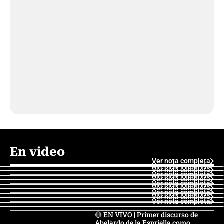
En video
Ver nota completa
Ver nota completa
Ver nota completa
Ver nota completa
Ver nota completa
Ver nota completa
Ver nota completa
Ver nota completa
Ver nota completa
Ver nota completa
🔴 EN VIVO | Primer discurso de
Abelardo de la Espriella como