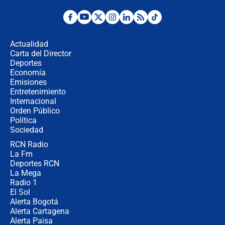
Posesión de Abelardo De La Espriella
en Cali: ¿qué pasará con los
congresistas del Pacto Histórico que
Actualidad
no asistirán?
Carta del Director
Álvaro Uribe asistirá a la posesión y
Deportes
crece el pulso por la elección del
Economía
contralor
Emisiones
Entretenimiento
Internacional
🔴 EN VIVO | Noticiero La FM con
Orden Público
Juan Lozano - 6 de agosto de 2026
Política
Sociedad
RCN Radio
¿Por qué De la Espriella gobernará
La Fm
desde Barranquilla? Experto explica
la razón
Deportes RCN
La Mega
Radio 1
El Sol
Alerta Bogotá
Alerta Cartagena
Alerta Paisa