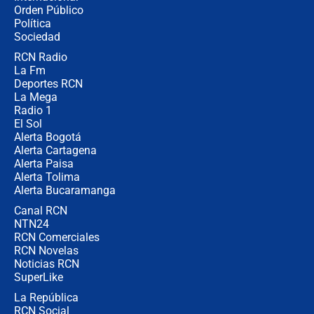
Desde dermatitis hasta infecciones:
Orden Público
los riesgos de usar cascos de motos
Política
de aplicaciones de transporte
Sociedad
RCN Radio
¿Cómo comprar dólares desde el
La Fm
celular? Requisitos, pasos y
recomendaciones
Deportes RCN
La Mega
Radio 1
El Sol
Alerta Bogotá
Alerta Cartagena
Alerta Paisa
Alerta Tolima
Alerta Bucaramanga
Canal RCN
NTN24
RCN Comerciales
RCN Novelas
Noticias RCN
SuperLike
La República
RCN Social