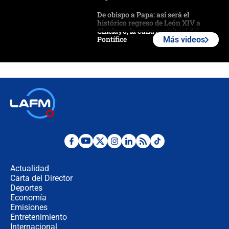
De obispo a Papa: así será el
histórico regreso de León XIV a
Chiclayo, la cuna espiritual del
Pontífice
Más videos
Polémica por rabino, pastor y
sacerdote en la posesión de Abelardo
de la Espriella: ¿Se violó el Estado
laico?
🔴 EN VIVO | Primer discurso de
Abelardo de la Espriella como
presidente de Colombia
¿La posesión de Abelardo De la
Espriella en Cali inicia la
descentralización en Colombia? Esto
Actualidad
respondió el alcalde Eder
Carta del Director
Así será la posesión de Abelardo de
Deportes
la Espriella este 7 de agosto:
Economía
cronograma oficial y detalles clave
Emisiones
Entretenimiento
Internacional