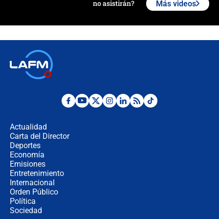
no asistirán?
Más videos
Álvaro Uribe asistirá a la posesión y
crece el pulso por la elección del
contralor
🔴 EN VIVO | Noticiero La FM con
Juan Lozano - 6 de agosto de 2026
¿Por qué De la Espriella gobernará
desde Barranquilla? Experto explica
la razón
Actualidad
Carta del Director
Estratega de Abelardo de la Espriella
Deportes
revela cómo venció a la “casta
Economía
política” en campaña: “Estaba
Emisiones
completamente seguro”
Entretenimiento
Internacional
Alias ‘Calarcá’ habría pagado $60
Orden Público
millones al mes a un supuesto
Política
coronel para filtrar información del
Ejército
Sociedad