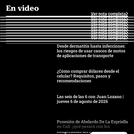
En video
Ver nota completa
Ver nota completa
Ver nota completa
Ver nota completa
Ver nota completa
Ver nota completa
Ver nota completa
Ver nota completa
Ver nota completa
Ver nota completa
Desde dermatitis hasta infecciones:
los riesgos de usar cascos de motos
de aplicaciones de transporte
¿Cómo comprar dólares desde el
celular? Requisitos, pasos y
recomendaciones
Las seis de las 6 con Juan Lozano |
jueves 6 de agosto de 2026
Posesión de Abelardo De La Espriella
en Cali: ¿qué pasará con los
congresistas del Pacto Histórico que