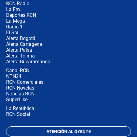
RCN Radio
Las razones para escoger al nuevo
La Fm
director de la Policía
Deportes RCN
La Mega
Radio 1
El Sol
Alerta Bogotá
Alerta Cartagena
Alerta Paisa
Alerta Tolima
Alerta Bucaramanga
Canal RCN
NTN24
RCN Comerciales
RCN Novelas
Noticias RCN
SuperLike
La República
RCN Social
ATENCIÓN AL OYENTE