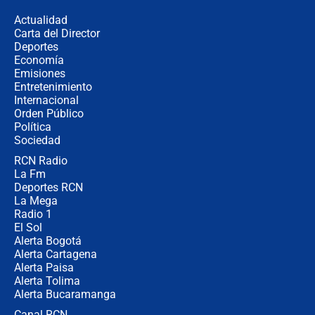
congresistas del Pacto Histórico que
Actualidad
no asistirán?
Carta del Director
Álvaro Uribe asistirá a la posesión y
Deportes
crece el pulso por la elección del
Economía
contralor
Emisiones
Entretenimiento
Internacional
🔴 EN VIVO | Noticiero La FM con
Orden Público
Juan Lozano - 6 de agosto de 2026
Política
Sociedad
RCN Radio
¿Por qué De la Espriella gobernará
La Fm
desde Barranquilla? Experto explica
la razón
Deportes RCN
La Mega
Radio 1
El Sol
Alerta Bogotá
Alerta Cartagena
Alerta Paisa
Alerta Tolima
Alerta Bucaramanga
Canal RCN