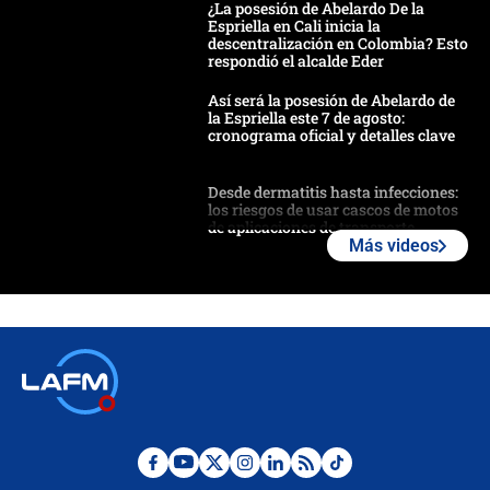
¿La posesión de Abelardo De la
Espriella en Cali inicia la
descentralización en Colombia? Esto
respondió el alcalde Eder
Así será la posesión de Abelardo de
la Espriella este 7 de agosto:
cronograma oficial y detalles clave
Desde dermatitis hasta infecciones:
los riesgos de usar cascos de motos
de aplicaciones de transporte
Más videos
¿Cómo comprar dólares desde el
celular? Requisitos, pasos y
recomendaciones
Las seis de las 6 con Juan Lozano |
jueves 6 de agosto de 2026
Posesión de Abelardo De La Espriella
en Cali: ¿qué pasará con los