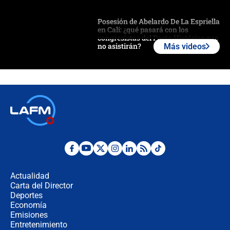
Posesión de Abelardo De La Espriella
en Cali: ¿qué pasará con los
congresistas del Pacto Histórico que
no asistirán?
Más videos
Álvaro Uribe asistirá a la posesión y
crece el pulso por la elección del
contralor
🔴 EN VIVO | Noticiero La FM con
Juan Lozano - 6 de agosto de 2026
¿Por qué De la Espriella gobernará
desde Barranquilla? Experto explica
la razón
Actualidad
Carta del Director
Estratega de Abelardo de la Espriella
Deportes
revela cómo venció a la “casta
Economía
política” en campaña: “Estaba
Emisiones
completamente seguro”
Entretenimiento