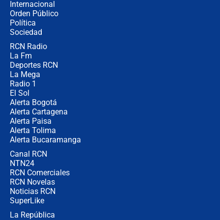
Internacional
Alias ‘Calarcá’ habría pagado $60
Orden Público
millones al mes a un supuesto
Política
coronel para filtrar información del
Ejército
Sociedad
RCN Radio
Las razones para escoger al nuevo
La Fm
director de la Policía
Deportes RCN
La Mega
Radio 1
El Sol
Alerta Bogotá
Alerta Cartagena
Alerta Paisa
Alerta Tolima
Alerta Bucaramanga
Canal RCN
NTN24
RCN Comerciales
RCN Novelas
Noticias RCN
SuperLike
La República