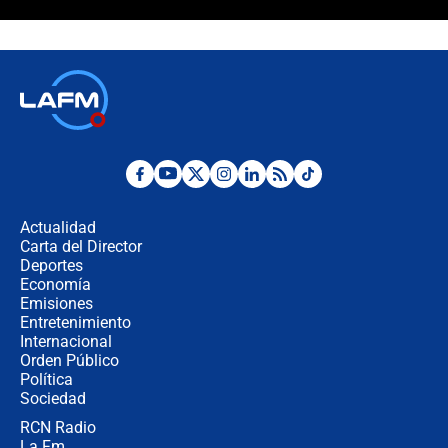
¿La posesión de Abelardo De la
Espriella en Cali inicia la
descentralización en Colombia? Esto
respondió el alcalde Eder
Así será la posesión de Abelardo de
la Espriella este 7 de agosto:
cronograma oficial y detalles clave
Desde dermatitis hasta infecciones:
los riesgos de usar cascos de motos
de aplicaciones de transporte
Actualidad
Carta del Director
¿Cómo comprar dólares desde el
Deportes
celular? Requisitos, pasos y
Economía
recomendaciones
Emisiones
Entretenimiento
Internacional
Las seis de las 6 con Juan Lozano |
Orden Público
jueves 6 de agosto de 2026
Política
Sociedad
RCN Radio
Posesión de Abelardo De La Espriella
La Fm