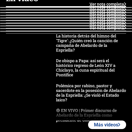
Ver nota completa
Ver nota completa
Ver nota completa
Ver nota completa
Ver nota completa
Ver nota completa
Ver nota completa
Ver nota completa
Ver nota completa
Ver nota completa
La historia detrás del himno del
'Tigre': ¿Quién creó la canción de
campaña de Abelardo de la
Espriella?
De obispo a Papa: así será el
histórico regreso de León XIV a
Chiclayo, la cuna espiritual del
Pontífice
Polémica por rabino, pastor y
sacerdote en la posesión de Abelardo
de la Espriella: ¿Se violó el Estado
laico?
🔴 EN VIVO | Primer discurso de
Abelardo de la Espriella como
presidente de Colombia
Más videos