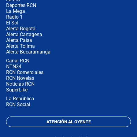
en Cali: ¿qué pasará con los
congresistas del Pacto Histórico que
Deportes RCN
no asistirán?
La Mega
Radio 1
El Sol
Alerta Bogotá
Alerta Cartagena
Alerta Paisa
Alerta Tolima
Alerta Bucaramanga
Canal RCN
NTN24
RCN Comerciales
RCN Novelas
Noticias RCN
SuperLike
La República
RCN Social
ATENCIÓN AL OYENTE