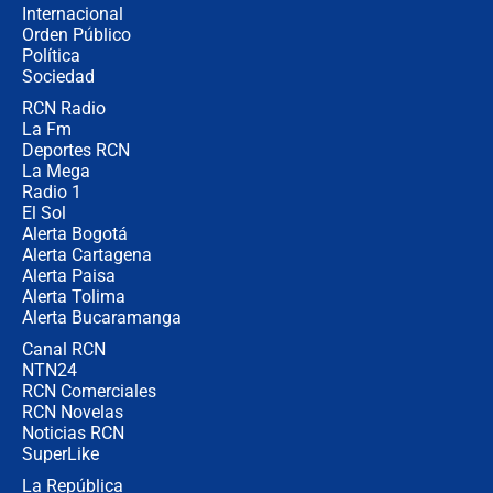
Internacional
🔴 EN VIVO | Noticiero La FM con
Orden Público
Juan Lozano - 6 de agosto de 2026
Política
Sociedad
RCN Radio
¿Por qué De la Espriella gobernará
La Fm
desde Barranquilla? Experto explica
la razón
Deportes RCN
La Mega
Radio 1
El Sol
Alerta Bogotá
Alerta Cartagena
Alerta Paisa
Alerta Tolima
Alerta Bucaramanga
Canal RCN
NTN24
RCN Comerciales
RCN Novelas
Noticias RCN
SuperLike
La República