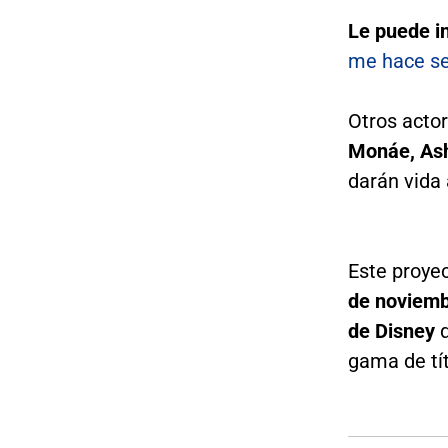
Le puede i
me hace se
Otros acto
Monáe, Ash
darán vida
Este proye
de noviemb
de Disney
gama de tít