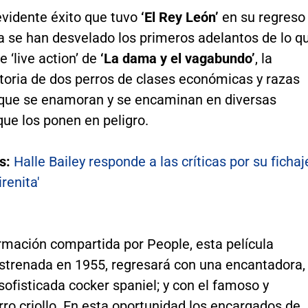
vidente éxito que tuvo
‘El Rey León’
en su regreso
ya se han desvelado los primeros adelantos de lo q
e ‘live action’ de
‘La dama y el vagabundo’
, la
toria de dos perros de clases económicas y razas
 que se enamoran y se encaminan en diversas
ue los ponen en peligro.
s:
Halle Bailey responde a las críticas por su fichaj
renita'
rmación compartida por People, esta película
strenada en 1955, regresará con una encantadora,
sofisticada cocker spaniel; y con el famoso y
ro criollo. En esta oportunidad los encargados de