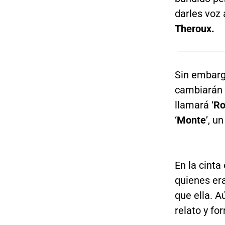
darles voz
Theroux.
Sin embargo
cambiarán p
llamará ‘
Ro
‘
Monte
’, u
En la cinta
quienes er
que ella. 
relato y fo