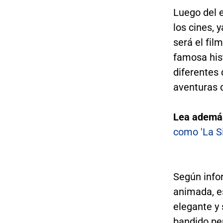
Luego del e
los cines, 
será el film
famosa his
diferentes
aventuras q
Lea ademá
como 'La Si
Según info
animada, e
elegante y 
bandido per