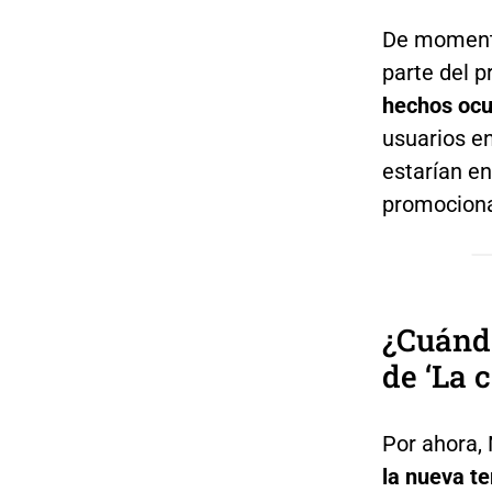
De momento
parte del p
hechos ocu
usuarios e
estarían e
promociona
¿Cuánd
de ‘La 
Por ahora, 
la nueva t