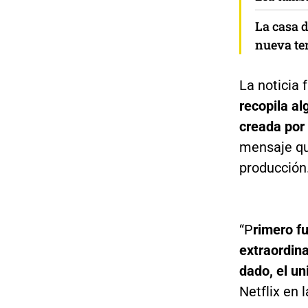
La casa d
nueva te
La noticia 
recopila a
creada por
mensaje qu
producción
“P
rimero fu
extraordina
dado, el un
Netflix en 