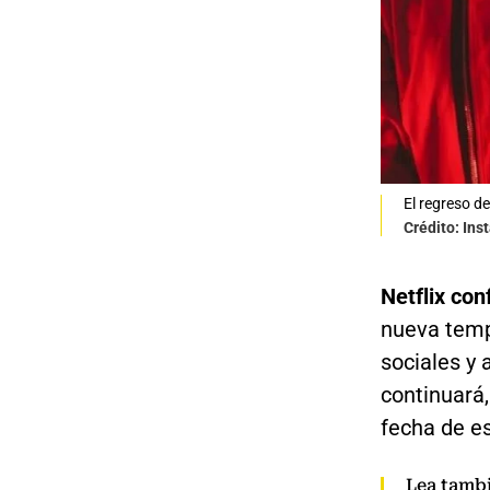
El regreso d
Crédito: Ins
Netflix con
nueva temp
sociales y 
continuará,
fecha de es
Lea tamb