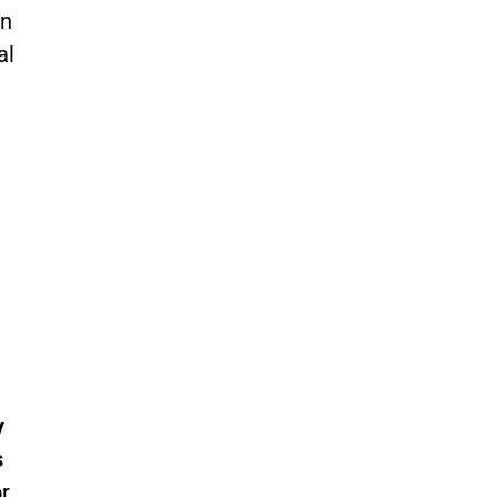
en
al
y
s
or