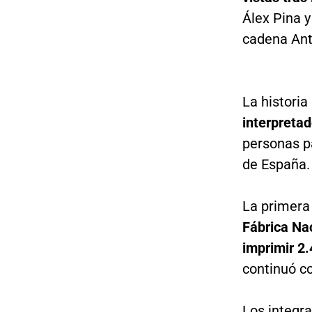
Álex Pina y
cadena Ant
La historia 
interpreta
personas pa
de España.
La primera 
Fábrica Na
imprimir 2
continuó co
Los integr