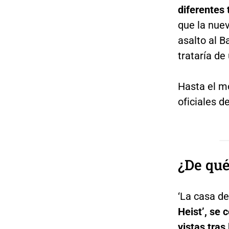
diferentes 
que la nuev
asalto al 
trataría de
Hasta el m
oficiales d
¿De qué
‘La casa d
Heist’, se 
vistas tras