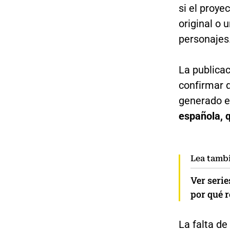
si el proye
original o 
personajes
La publicac
confirmar q
generado e
española, q
Lea tamb
Ver serie
por qué r
La falta de