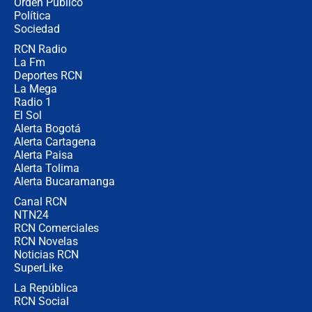
Orden Público
jueves 6 de agosto de 2026
Política
Sociedad
RCN Radio
Posesión de Abelardo De La Espriella
La Fm
en Cali: ¿qué pasará con los
congresistas del Pacto Histórico que
Deportes RCN
no asistirán?
La Mega
Radio 1
El Sol
Alerta Bogotá
Alerta Cartagena
Alerta Paisa
Alerta Tolima
Alerta Bucaramanga
Canal RCN
NTN24
RCN Comerciales
RCN Novelas
Noticias RCN
SuperLike
La República
RCN Social