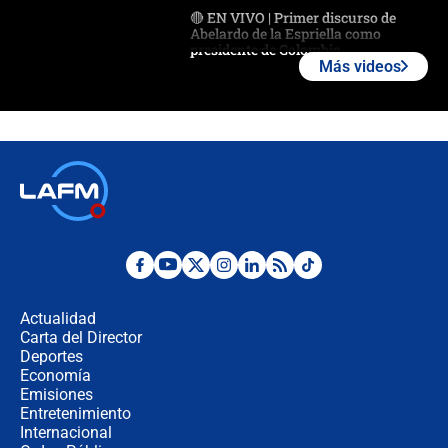
🔴 EN VIVO | Primer discurso de
Abelardo de la Espriella como
presidente de Colombia
Más videos
¿La posesión de Abelardo De la
Espriella en Cali inicia la
descentralización en Colombia? Esto
respondió el alcalde Eder
Así será la posesión de Abelardo de
la Espriella este 7 de agosto:
cronograma oficial y detalles clave
Desde dermatitis hasta infecciones:
los riesgos de usar cascos de motos
de aplicaciones de transporte
Actualidad
Carta del Director
¿Cómo comprar dólares desde el
Deportes
celular? Requisitos, pasos y
Economía
recomendaciones
Emisiones
Entretenimiento
Internacional
Las seis de las 6 con Juan Lozano |