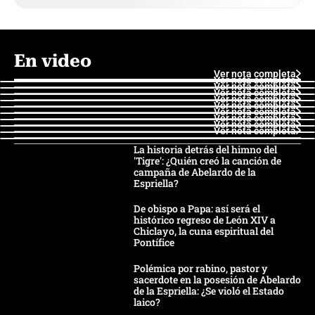
En video
Ver nota completa
Ver nota completa
Ver nota completa
Ver nota completa
Ver nota completa
Ver nota completa
Ver nota completa
Ver nota completa
Ver nota completa
Ver nota completa
La historia detrás del himno del
'Tigre': ¿Quién creó la canción de
campaña de Abelardo de la
Espriella?
De obispo a Papa: así será el
histórico regreso de León XIV a
Chiclayo, la cuna espiritual del
Pontífice
Polémica por rabino, pastor y
sacerdote en la posesión de Abelardo
de la Espriella: ¿Se violó el Estado
laico?