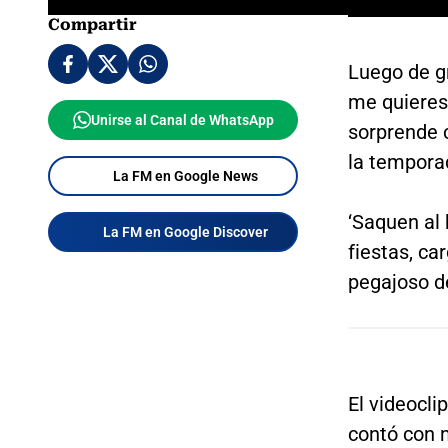
Compartir
Luego de gr
me quieres’
Unirse al Canal de WhatsApp
sorprende 
la tempora
La FM en Google News
‘Saquen al 
La FM en Google Discover
fiestas, ca
pegajoso de
El videocli
contó con m