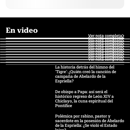
En video
Ver nota completa
Ver nota completa
Ver nota completa
Ver nota completa
Ver nota completa
Ver nota completa
Ver nota completa
Ver nota completa
Ver nota completa
Ver nota completa
La historia detrás del himno del
'Tigre': ¿Quién creó la canción de
campaña de Abelardo de la
Espriella?
De obispo a Papa: así será el
histórico regreso de León XIV a
Chiclayo, la cuna espiritual del
Pontífice
Polémica por rabino, pastor y
sacerdote en la posesión de Abelardo
de la Espriella: ¿Se violó el Estado
laico?