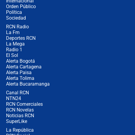
Internacional
Las seis de las 6 con Juan Lozano |
Orden Público
jueves 6 de agosto de 2026
Política
Sociedad
RCN Radio
Posesión de Abelardo De La Espriella
La Fm
en Cali: ¿qué pasará con los
congresistas del Pacto Histórico que
Deportes RCN
no asistirán?
La Mega
Radio 1
El Sol
Alerta Bogotá
Alerta Cartagena
Alerta Paisa
Alerta Tolima
Alerta Bucaramanga
Canal RCN
NTN24
RCN Comerciales
RCN Novelas
Noticias RCN
SuperLike
La República