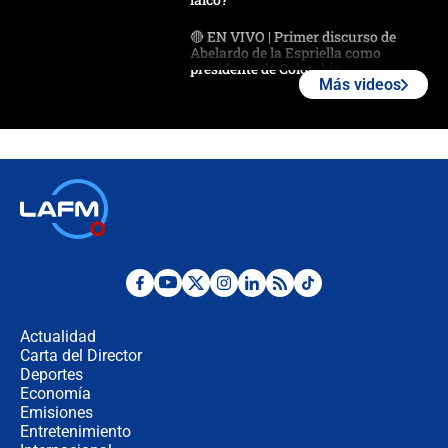
🔴 EN VIVO | Primer discurso de
Abelardo de la Espriella como
presidente de Colombia
Más videos
¿La posesión de Abelardo De la
Espriella en Cali inicia la
descentralización en Colombia? Esto
respondió el alcalde Eder
Así será la posesión de Abelardo de
la Espriella este 7 de agosto:
cronograma oficial y detalles clave
Desde dermatitis hasta infecciones:
los riesgos de usar cascos de motos
de aplicaciones de transporte
Actualidad
Carta del Director
¿Cómo comprar dólares desde el
Deportes
celular? Requisitos, pasos y
Economía
recomendaciones
Emisiones
Entretenimiento