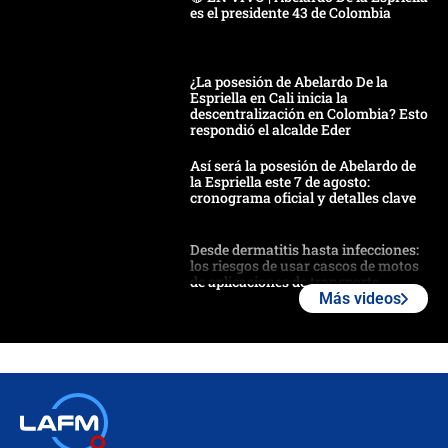
es el presidente 43 de Colombia
¿La posesión de Abelardo De la
Espriella en Cali inicia la
descentralización en Colombia? Esto
respondió el alcalde Eder
Así será la posesión de Abelardo de
la Espriella este 7 de agosto:
cronograma oficial y detalles clave
Desde dermatitis hasta infecciones:
los riesgos de usar cascos de motos
de aplicaciones de transporte
Más videos
¿Cómo comprar dólares desde el
celular? Requisitos, pasos y
recomendaciones
Las seis de las 6 con Juan Lozano |
jueves 6 de agosto de 2026