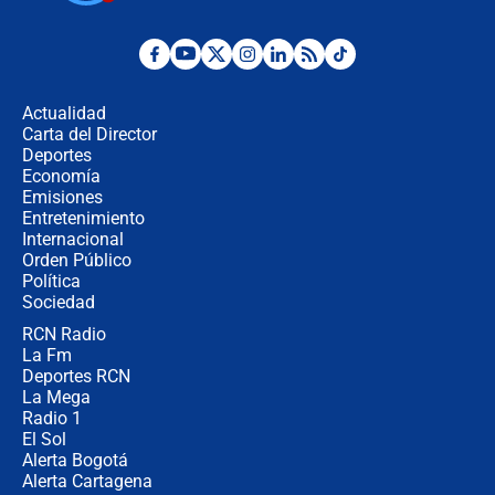
Posesión de Abelardo De La Espriella
en Cali: ¿qué pasará con los
congresistas del Pacto Histórico que
Actualidad
no asistirán?
Carta del Director
Álvaro Uribe asistirá a la posesión y
Deportes
crece el pulso por la elección del
Economía
contralor
Emisiones
Entretenimiento
Internacional
🔴 EN VIVO | Noticiero La FM con
Orden Público
Juan Lozano - 6 de agosto de 2026
Política
Sociedad
RCN Radio
¿Por qué De la Espriella gobernará
La Fm
desde Barranquilla? Experto explica
la razón
Deportes RCN
La Mega
Radio 1
El Sol
Alerta Bogotá
Alerta Cartagena