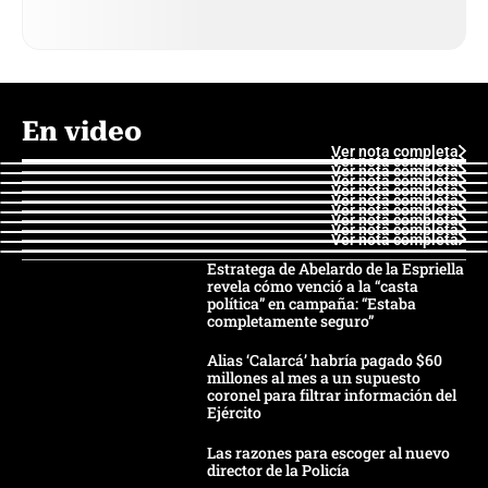
En video
Ver nota completa
Ver nota completa
Ver nota completa
Ver nota completa
Ver nota completa
Ver nota completa
Ver nota completa
Ver nota completa
Ver nota completa
Ver nota completa
Estratega de Abelardo de la Espriella
revela cómo venció a la “casta
política” en campaña: “Estaba
completamente seguro”
Alias ‘Calarcá’ habría pagado $60
millones al mes a un supuesto
coronel para filtrar información del
Ejército
Las razones para escoger al nuevo
director de la Policía