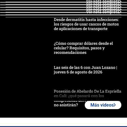
Ver nota completa
Ver nota completa
Ver nota completa
Ver nota completa
Ver nota completa
Desde dermatitis hasta infecciones:
los riesgos de usar cascos de motos
de aplicaciones de transporte
¿Cómo comprar dólares desde el
celular? Requisitos, pasos y
recomendaciones
Las seis de las 6 con Juan Lozano |
jueves 6 de agosto de 2026
Posesión de Abelardo De La Espriella
en Cali: ¿qué pasará con los
congresistas del Pacto Histórico que
no asistirán?
Más videos
Álvaro Uribe asistirá a la posesión y
crece el pulso por la elección del
contralor