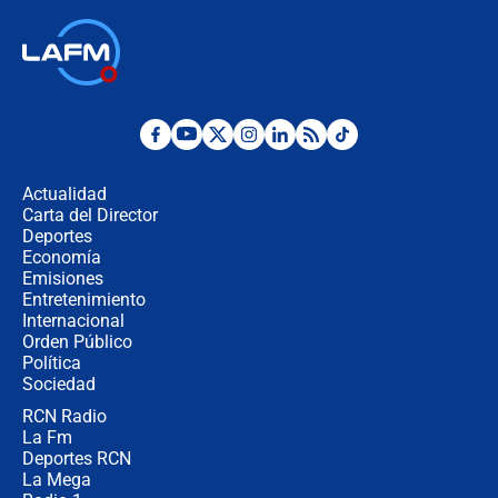
🔴 EN VIVO | Noticiero La FM con
Juan Lozano - 6 de agosto de 2026
¿Por qué De la Espriella gobernará
desde Barranquilla? Experto explica
la razón
Actualidad
Carta del Director
Estratega de Abelardo de la Espriella
Deportes
revela cómo venció a la “casta
Economía
política” en campaña: “Estaba
Emisiones
completamente seguro”
Entretenimiento
Internacional
Alias ‘Calarcá’ habría pagado $60
Orden Público
millones al mes a un supuesto
Política
coronel para filtrar información del
Ejército
Sociedad
RCN Radio
Las razones para escoger al nuevo
La Fm
director de la Policía
Deportes RCN
La Mega