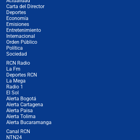
Actualidad
no asistirán?
Carta del Director
Álvaro Uribe asistirá a la posesión y
Deportes
crece el pulso por la elección del
Economía
contralor
Emisiones
Entretenimiento
Internacional
🔴 EN VIVO | Noticiero La FM con
Orden Público
Juan Lozano - 6 de agosto de 2026
Política
Sociedad
RCN Radio
¿Por qué De la Espriella gobernará
La Fm
desde Barranquilla? Experto explica
la razón
Deportes RCN
La Mega
Radio 1
El Sol
Alerta Bogotá
Alerta Cartagena
Alerta Paisa
Alerta Tolima
Alerta Bucaramanga
Canal RCN
NTN24