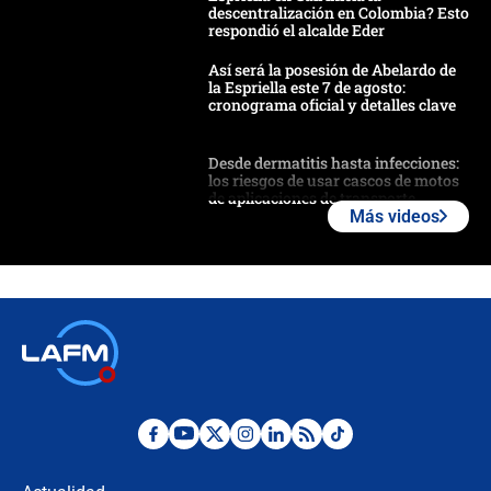
descentralización en Colombia? Esto
respondió el alcalde Eder
Así será la posesión de Abelardo de
la Espriella este 7 de agosto:
cronograma oficial y detalles clave
Desde dermatitis hasta infecciones:
los riesgos de usar cascos de motos
de aplicaciones de transporte
Más videos
¿Cómo comprar dólares desde el
celular? Requisitos, pasos y
recomendaciones
Las seis de las 6 con Juan Lozano |
jueves 6 de agosto de 2026
Posesión de Abelardo De La Espriella
en Cali: ¿qué pasará con los
congresistas del Pacto Histórico que