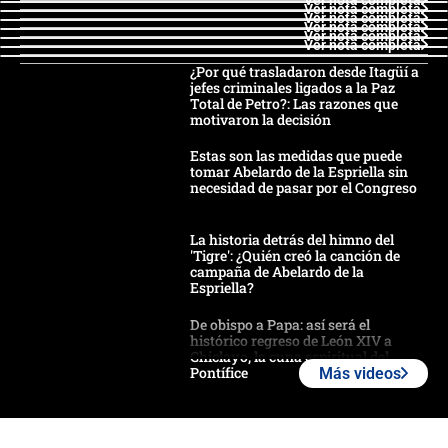
Ver nota completa
Ver nota completa
Ver nota completa
Ver nota completa
Ver nota completa
¿Por qué trasladaron desde Itagüí a
jefes criminales ligados a la Paz
Total de Petro?: Las razones que
motivaron la decisión
Estas son las medidas que puede
tomar Abelardo de la Espriella sin
necesidad de pasar por el Congreso
La historia detrás del himno del
'Tigre': ¿Quién creó la canción de
campaña de Abelardo de la
Espriella?
De obispo a Papa: así será el
histórico regreso de León XIV a
Chiclayo, la cuna espiritual del
Pontífice
Más videos
Polémica por rabino, pastor y
sacerdote en la posesión de Abelardo
de la Espriella: ¿Se violó el Estado