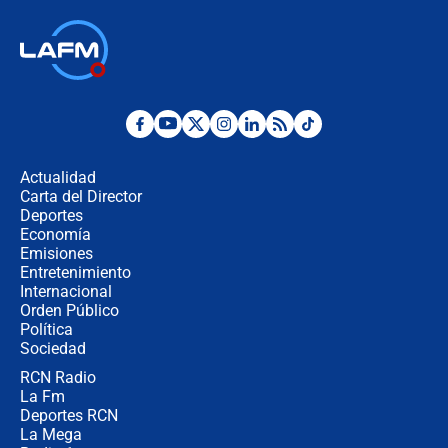
laico?
🔴 EN VIVO | Primer discurso de
Abelardo de la Espriella como
presidente de Colombia
¿La posesión de Abelardo De la
Espriella en Cali inicia la
descentralización en Colombia? Esto
Actualidad
respondió el alcalde Eder
Carta del Director
Así será la posesión de Abelardo de
Deportes
la Espriella este 7 de agosto:
Economía
cronograma oficial y detalles clave
Emisiones
Entretenimiento
Internacional
Desde dermatitis hasta infecciones:
Orden Público
los riesgos de usar cascos de motos
Política
de aplicaciones de transporte
Sociedad
RCN Radio
¿Cómo comprar dólares desde el
La Fm
celular? Requisitos, pasos y
recomendaciones
Deportes RCN
La Mega