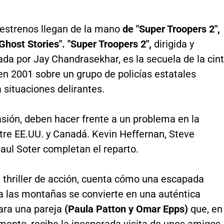
 estrenos llegan de la mano
de "Super Troopers 2",
 "Ghost Stories". "Super Troopers 2",
dirigida y
da por Jay Chandrasekhar, es la secuela de la cin
en 2001 sobre un grupo de policías estatales
situaciones delirantes.
sión, deben hacer frente a un problema en la
tre EE.UU. y Canadá. Kevin Heffernan, Steve
ul Soter completan el reparto.
un thriller de acción, cuenta cómo una escapada
a las montañas se convierte en una auténtica
ara una pareja
(Paula Patton y Omar Epps)
que, en
mento, recibe la inesperada visita de unos amigos