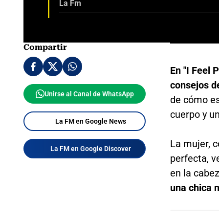
La Fm
Compartir
En "I Feel 
consejos d
Unirse al Canal de WhatsApp
de cómo es 
cuerpo y un
La FM en Google News
La mujer, 
La FM en Google Discover
perfecta, v
en la cabez
una chica 