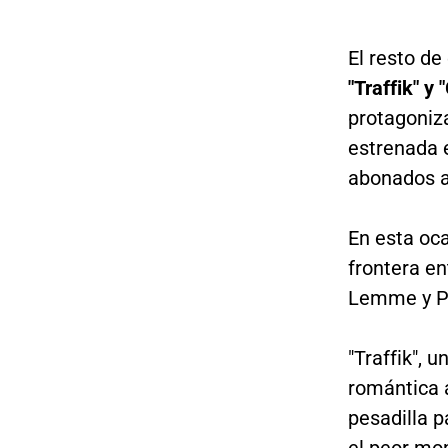
El resto de
"Traffik" y
protagoniza
estrenada 
abonados a 
En esta oca
frontera en
Lemme y Pa
"Traffik", 
romántica 
pesadilla p
el peor mo