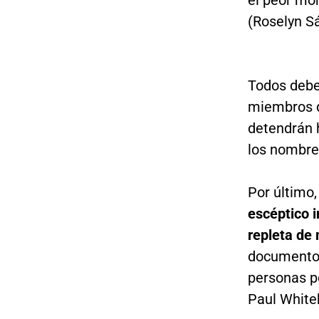
(Roselyn S
Todos deber
miembros d
detendrán 
los nombre
Por último
escéptico 
repleta de 
documentos
personas p
Paul White