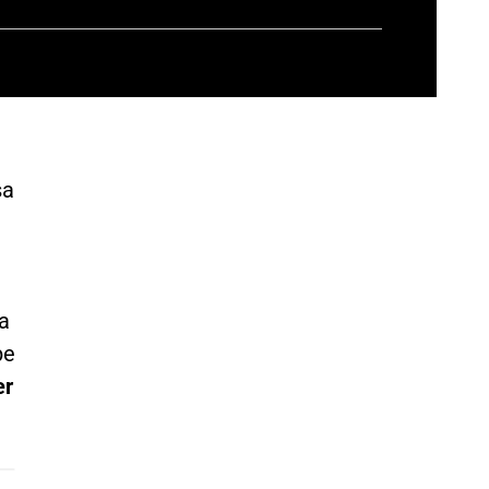
sa
n
a
pe
er