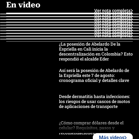
En video
Ver nota completa
Ver nota completa
Ver nota completa
Ver nota completa
Ver nota completa
Ver nota completa
Ver nota completa
Ver nota completa
Ver nota completa
Ver nota completa
¿La posesión de Abelardo De la
Espriella en Cali inicia la
descentralización en Colombia? Esto
respondió el alcalde Eder
Así será la posesión de Abelardo de
la Espriella este 7 de agosto:
cronograma oficial y detalles clave
Desde dermatitis hasta infecciones:
los riesgos de usar cascos de motos
de aplicaciones de transporte
¿Cómo comprar dólares desde el
celular? Requisitos, pasos y
recomendaciones
Más videos