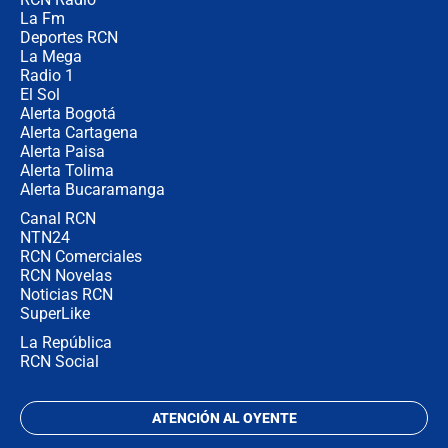
Estratega de Abelardo de la Espriella
La Fm
revela cómo venció a la “casta
política” en campaña: “Estaba
Deportes RCN
completamente seguro”
La Mega
Radio 1
El Sol
Alerta Bogotá
Alerta Cartagena
Alerta Paisa
Alerta Tolima
Alerta Bucaramanga
Canal RCN
NTN24
RCN Comerciales
RCN Novelas
Noticias RCN
SuperLike
La República
RCN Social
ATENCIÓN AL OYENTE