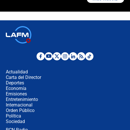
Las seis de las 6 con Juan Lozano |
jueves 6 de agosto de 2026
Posesión de Abelardo De La Espriella
en Cali: ¿qué pasará con los
congresistas del Pacto Histórico que
no asistirán?
Álvaro Uribe asistirá a la posesión y
crece el pulso por la elección del
contralor
Actualidad
Carta del Director
🔴 EN VIVO | Noticiero La FM con
Deportes
Juan Lozano - 6 de agosto de 2026
Economía
Emisiones
Entretenimiento
Internacional
¿Por qué De la Espriella gobernará
Orden Público
desde Barranquilla? Experto explica
Política
la razón
Sociedad
RCN Radio