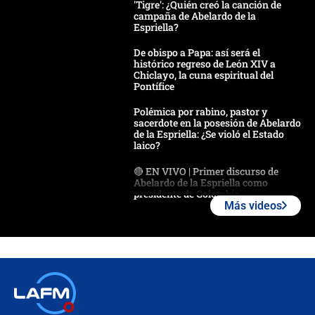
'Tigre': ¿Quién creó la canción de
campaña de Abelardo de la
Espriella?
De obispo a Papa: así será el
histórico regreso de León XIV a
Chiclayo, la cuna espiritual del
Pontífice
Polémica por rabino, pastor y
sacerdote en la posesión de Abelardo
de la Espriella: ¿Se violó el Estado
laico?
🔴 EN VIVO | Primer discurso de
Abelardo de la Espriella como
presidente de Colombia
Más videos
¿La posesión de Abelardo De la
Espriella en Cali inicia la
descentralización en Colombia? Esto
respondió el alcalde Eder
Así será la posesión de Abelardo de
la Espriella este 7 de agosto:
cronograma oficial y detalles clave