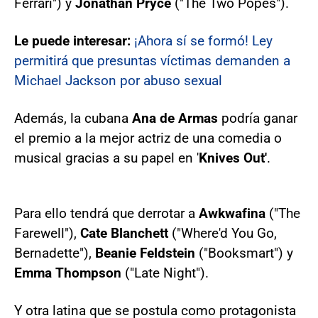
Ferrari") y
Jonathan Pryce
("The Two Popes").
Le puede interesar:
¡Ahora sí se formó! Ley
permitirá que presuntas víctimas demanden a
Michael Jackson por abuso sexual​​​​​​​
Además, la cubana
Ana de Armas
podría ganar
el premio a la mejor actriz de una comedia o
musical gracias a su papel en '
Knives Out'
.
Para ello tendrá que derrotar a
Awkwafina
("The
Farewell"),
Cate Blanchett
("Where'd You Go,
Bernadette"),
Beanie Feldstein
("Booksmart") y
Emma Thompson
("Late Night").
Y otra latina que se postula como protagonista