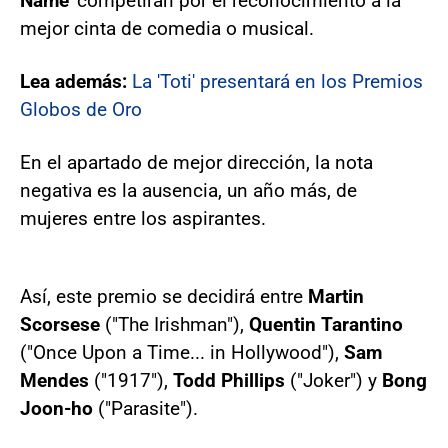
Name'
competirán por el reconocimiento a la
mejor cinta de comedia o musical.
Lea además:
La 'Toti' presentará en los Premios
Globos de Oro
En el apartado de mejor dirección, la nota
negativa es la ausencia, un año más, de
mujeres entre los aspirantes.
Así, este premio se decidirá entre
Martin
Scorsese
("The Irishman"),
Quentin Tarantino
("Once Upon a Time... in Hollywood"),
Sam
Mendes
("1917"),
Todd Phillips
("Joker") y
Bong
Joon-ho
("Parasite").