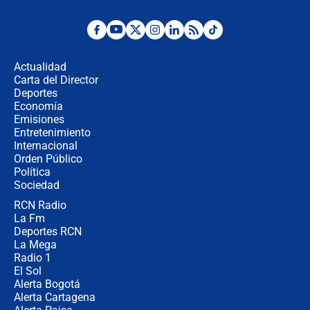
Desde dermatitis hasta infecciones:
los riesgos de usar cascos de motos
de aplicaciones de transporte
Actualidad
Carta del Director
¿Cómo comprar dólares desde el
Deportes
celular? Requisitos, pasos y
Economía
recomendaciones
Emisiones
Entretenimiento
Internacional
Las seis de las 6 con Juan Lozano |
Orden Público
jueves 6 de agosto de 2026
Política
Sociedad
RCN Radio
Posesión de Abelardo De La Espriella
La Fm
en Cali: ¿qué pasará con los
congresistas del Pacto Histórico que
Deportes RCN
no asistirán?
La Mega
Radio 1
El Sol
Alerta Bogotá
Alerta Cartagena