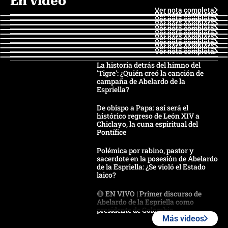
En video
Ver nota completa
Ver nota completa
Ver nota completa
Ver nota completa
Ver nota completa
Ver nota completa
Ver nota completa
Ver nota completa
Ver nota completa
Ver nota completa
La historia detrás del himno del
'Tigre': ¿Quién creó la canción de
campaña de Abelardo de la
Espriella?
De obispo a Papa: así será el
histórico regreso de León XIV a
Chiclayo, la cuna espiritual del
Pontífice
Polémica por rabino, pastor y
sacerdote en la posesión de Abelardo
de la Espriella: ¿Se violó el Estado
laico?
🔴 EN VIVO | Primer discurso de
Abelardo de la Espriella como
presidente de Colombia
Más videos