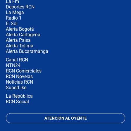
La Fm
en Cali: ¿qué pasará con los
congresistas del Pacto Histórico que
Deportes RCN
no asistirán?
La Mega
Radio 1
El Sol
Alerta Bogotá
Alerta Cartagena
Alerta Paisa
Alerta Tolima
Alerta Bucaramanga
Canal RCN
NTN24
RCN Comerciales
RCN Novelas
Noticias RCN
SuperLike
La República
RCN Social
ATENCIÓN AL OYENTE