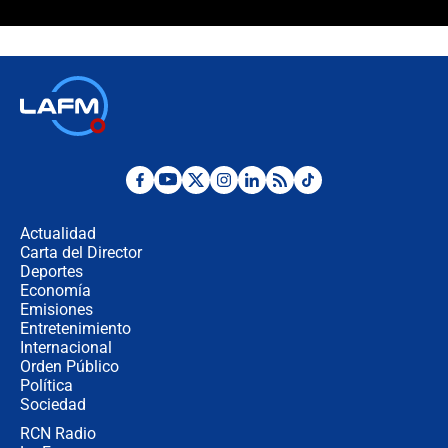
¿La posesión de Abelardo De la
Espriella en Cali inicia la
descentralización en Colombia? Esto
respondió el alcalde Eder
Así será la posesión de Abelardo de
la Espriella este 7 de agosto:
cronograma oficial y detalles clave
Desde dermatitis hasta infecciones:
los riesgos de usar cascos de motos
de aplicaciones de transporte
Actualidad
Carta del Director
¿Cómo comprar dólares desde el
Deportes
celular? Requisitos, pasos y
Economía
recomendaciones
Emisiones
Entretenimiento
Internacional
Las seis de las 6 con Juan Lozano |
Orden Público
jueves 6 de agosto de 2026
Política
Sociedad
RCN Radio
Posesión de Abelardo De La Espriella