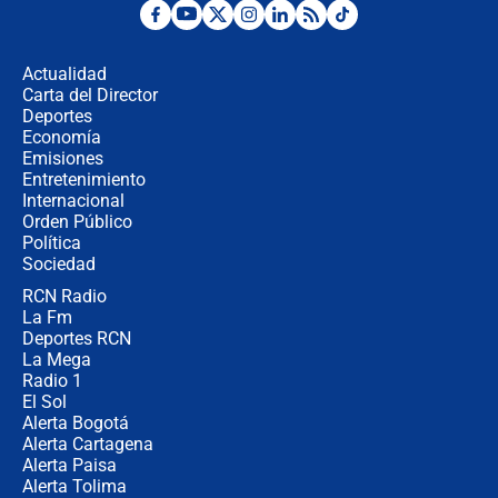
Posesión de Abelardo De La Espriella
en Cali: ¿qué pasará con los
congresistas del Pacto Histórico que
Actualidad
no asistirán?
Carta del Director
Álvaro Uribe asistirá a la posesión y
Deportes
crece el pulso por la elección del
Economía
contralor
Emisiones
Entretenimiento
Internacional
🔴 EN VIVO | Noticiero La FM con
Orden Público
Juan Lozano - 6 de agosto de 2026
Política
Sociedad
RCN Radio
¿Por qué De la Espriella gobernará
La Fm
desde Barranquilla? Experto explica
la razón
Deportes RCN
La Mega
Radio 1
El Sol
Alerta Bogotá
Alerta Cartagena
Alerta Paisa
Alerta Tolima