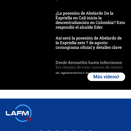
¿La posesión de Abelardo De la
Espriella en Cali inicia la
descentralización en Colombia? Esto
respondió el alcalde Eder
Así será la posesión de Abelardo de
la Espriella este 7 de agosto:
cronograma oficial y detalles clave
Desde dermatitis hasta infecciones:
los riesgos de usar cascos de motos
de aplicaciones de transporte
Más videos
¿Cómo comprar dólares desde el
celular? Requisitos, pasos y
recomendaciones
Las seis de las 6 con Juan Lozano |
jueves 6 de agosto de 2026