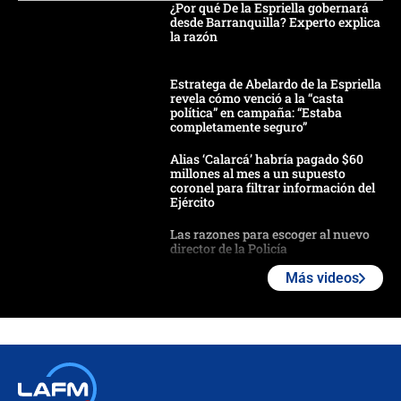
¿Por qué De la Espriella gobernará
desde Barranquilla? Experto explica
la razón
Estratega de Abelardo de la Espriella
revela cómo venció a la “casta
política” en campaña: “Estaba
completamente seguro”
Alias ‘Calarcá’ habría pagado $60
millones al mes a un supuesto
coronel para filtrar información del
Ejército
Las razones para escoger al nuevo
director de la Policía
Más videos
"Prohibir es la salida fácil": ¿Qué
futuro les espera a las cabalgatas en
Colombia?
Ministro de Defensa no descarta el
uso de la UNDMO ante posibles