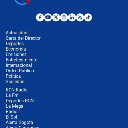
disturbios durante la posesión
"No hubo fraude ni posibilidad de
fraude": Auditoría respondió a
señalamientos de Petro sobre
Actualidad
elección de Abelardo de La Espriella
Carta del Director
Tras su posesión, presidente De la
Deportes
Espriella empieza gira por regiones
Economía
donde perdió
Emisiones
Entretenimiento
Internacional
Las seis de las 6 con Juan Lozano |
Orden Público
miércoles 5 de agosto de 2026
Política
Sociedad
RCN Radio
🔴 EN VIVO | Noticiero La FM con
La Fm
Juan Lozano - 5 de agosto de 2026
Deportes RCN
La Mega
Radio 1
El Sol
Alerta Bogotá
Alerta Cartagena