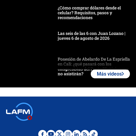
¿Cómo comprar dólares desde el
celular? Requisitos, pasos y
recomendaciones
Las seis de las 6 con Juan Lozano |
jueves 6 de agosto de 2026
Posesión de Abelardo De La Espriella
en Cali: ¿qué pasará con los
congresistas del Pacto Histórico que
no asistirán?
Más videos
Álvaro Uribe asistirá a la posesión y
crece el pulso por la elección del
contralor
🔴 EN VIVO | Noticiero La FM con
Juan Lozano - 6 de agosto de 2026
¿Por qué De la Espriella gobernará