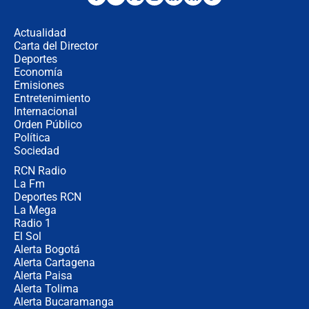
desde Barranquilla? Experto explica
la razón
Actualidad
Carta del Director
Estratega de Abelardo de la Espriella
Deportes
revela cómo venció a la “casta
Economía
política” en campaña: “Estaba
Emisiones
completamente seguro”
Entretenimiento
Internacional
Alias ‘Calarcá’ habría pagado $60
Orden Público
millones al mes a un supuesto
Política
coronel para filtrar información del
Ejército
Sociedad
RCN Radio
Las razones para escoger al nuevo
La Fm
director de la Policía
Deportes RCN
La Mega
Radio 1
El Sol
Alerta Bogotá
Alerta Cartagena
Alerta Paisa
Alerta Tolima
Alerta Bucaramanga