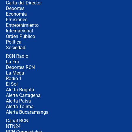
Carta del Director
Estratega de Abelardo de la Espriella
Deportes
revela cómo venció a la “casta
Economía
política” en campaña: “Estaba
Emisiones
completamente seguro”
Entretenimiento
Internacional
Alias ‘Calarcá’ habría pagado $60
Orden Público
millones al mes a un supuesto
Política
coronel para filtrar información del
Ejército
Sociedad
RCN Radio
Las razones para escoger al nuevo
La Fm
director de la Policía
Deportes RCN
La Mega
Radio 1
El Sol
Alerta Bogotá
Alerta Cartagena
Alerta Paisa
Alerta Tolima
Alerta Bucaramanga
Canal RCN
NTN24
RCN Comerciales