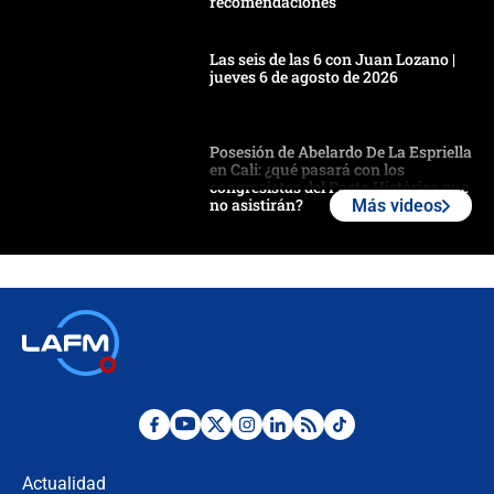
recomendaciones
Las seis de las 6 con Juan Lozano |
jueves 6 de agosto de 2026
Posesión de Abelardo De La Espriella
en Cali: ¿qué pasará con los
congresistas del Pacto Histórico que
no asistirán?
Más videos
Álvaro Uribe asistirá a la posesión y
crece el pulso por la elección del
contralor
🔴 EN VIVO | Noticiero La FM con
Juan Lozano - 6 de agosto de 2026
¿Por qué De la Espriella gobernará
desde Barranquilla? Experto explica
la razón
Actualidad