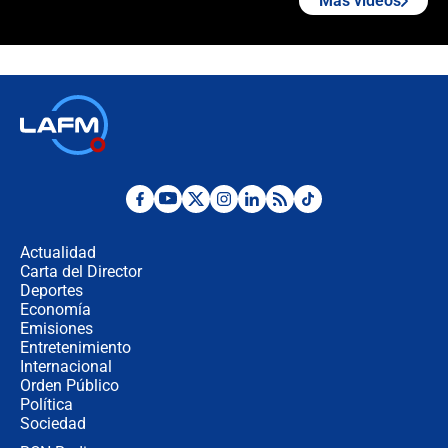
Más videos
"Prohibir es la salida fácil": ¿Qué
futuro les espera a las cabalgatas en
Colombia?
Ministro de Defensa no descarta el
uso de la UNDMO ante posibles
disturbios durante la posesión
"No hubo fraude ni posibilidad de
fraude": Auditoría respondió a
señalamientos de Petro sobre
Actualidad
elección de Abelardo de La Espriella
Carta del Director
Tras su posesión, presidente De la
Deportes
Espriella empieza gira por regiones
Economía
donde perdió
Emisiones
Entretenimiento
Internacional
Las seis de las 6 con Juan Lozano |
Orden Público
miércoles 5 de agosto de 2026
Política
Sociedad