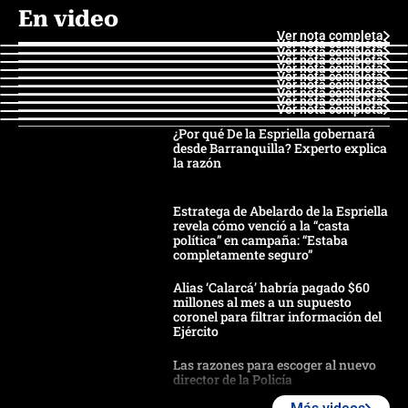
En video
Ver nota completa
Ver nota completa
Ver nota completa
Ver nota completa
Ver nota completa
Ver nota completa
Ver nota completa
Ver nota completa
Ver nota completa
Ver nota completa
¿Por qué De la Espriella gobernará
desde Barranquilla? Experto explica
la razón
Estratega de Abelardo de la Espriella
revela cómo venció a la “casta
política” en campaña: “Estaba
completamente seguro”
Alias ‘Calarcá’ habría pagado $60
millones al mes a un supuesto
coronel para filtrar información del
Ejército
Las razones para escoger al nuevo
director de la Policía