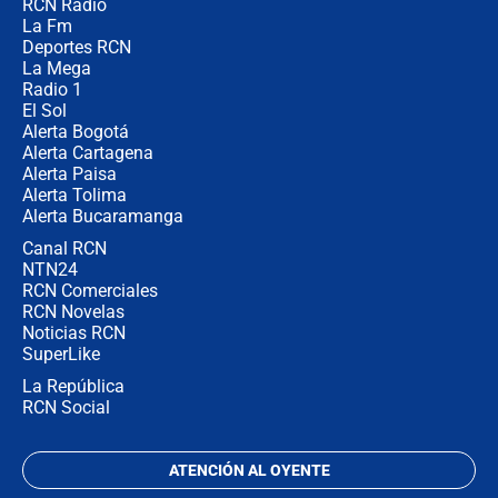
RCN Radio
🔴 EN VIVO | Noticiero La FM con
La Fm
Juan Lozano - 5 de agosto de 2026
Deportes RCN
La Mega
Radio 1
El Sol
Alerta Bogotá
Alerta Cartagena
Alerta Paisa
Alerta Tolima
Alerta Bucaramanga
Canal RCN
NTN24
RCN Comerciales
RCN Novelas
Noticias RCN
SuperLike
La República
RCN Social
ATENCIÓN AL OYENTE