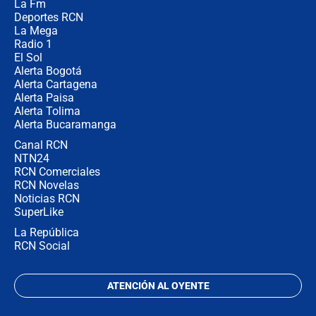
La Fm
en Cali: ¿qué pasará con los
congresistas del Pacto Histórico que
Deportes RCN
no asistirán?
La Mega
Radio 1
El Sol
Alerta Bogotá
Alerta Cartagena
Alerta Paisa
Alerta Tolima
Alerta Bucaramanga
Canal RCN
NTN24
RCN Comerciales
RCN Novelas
Noticias RCN
SuperLike
La República
RCN Social
ATENCIÓN AL OYENTE