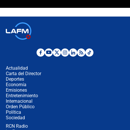
¿La posesión de Abelardo De la
Espriella en Cali inicia la
descentralización en Colombia? Esto
respondió el alcalde Eder
Así será la posesión de Abelardo de
la Espriella este 7 de agosto:
cronograma oficial y detalles clave
Desde dermatitis hasta infecciones:
los riesgos de usar cascos de motos
de aplicaciones de transporte
Actualidad
Carta del Director
¿Cómo comprar dólares desde el
Deportes
celular? Requisitos, pasos y
Economía
recomendaciones
Emisiones
Entretenimiento
Internacional
Las seis de las 6 con Juan Lozano |
Orden Público
jueves 6 de agosto de 2026
Política
Sociedad
RCN Radio
Posesión de Abelardo De La Espriella