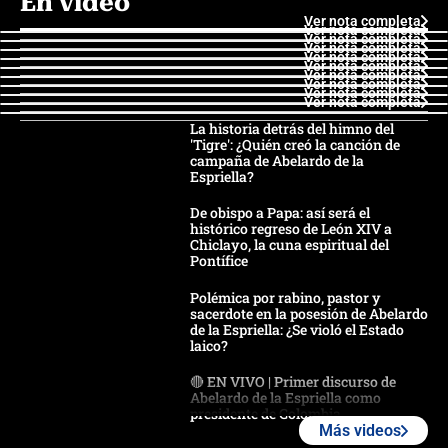
En video
Ver nota completa
Ver nota completa
Ver nota completa
Ver nota completa
Ver nota completa
Ver nota completa
Ver nota completa
Ver nota completa
Ver nota completa
Ver nota completa
La historia detrás del himno del
'Tigre': ¿Quién creó la canción de
campaña de Abelardo de la
Espriella?
De obispo a Papa: así será el
histórico regreso de León XIV a
Chiclayo, la cuna espiritual del
Pontífice
Polémica por rabino, pastor y
sacerdote en la posesión de Abelardo
de la Espriella: ¿Se violó el Estado
laico?
🔴 EN VIVO | Primer discurso de
Abelardo de la Espriella como
presidente de Colombia
Más videos