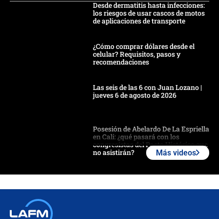
Desde dermatitis hasta infecciones:
los riesgos de usar cascos de motos
de aplicaciones de transporte
¿Cómo comprar dólares desde el
celular? Requisitos, pasos y
recomendaciones
Las seis de las 6 con Juan Lozano |
jueves 6 de agosto de 2026
Posesión de Abelardo De La Espriella
en Cali: ¿qué pasará con los
congresistas del Pacto Histórico que
no asistirán?
Más videos
Álvaro Uribe asistirá a la posesión y
crece el pulso por la elección del
contralor
🔴 EN VIVO | Noticiero La FM con
Juan Lozano - 6 de agosto de 2026