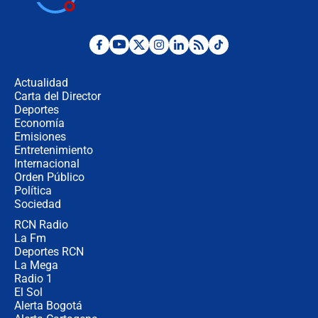
¿Por qué De la Espriella gobernará
desde Barranquilla? Experto explica
la razón
Actualidad
Carta del Director
Estratega de Abelardo de la Espriella
Deportes
revela cómo venció a la “casta
Economía
política” en campaña: “Estaba
Emisiones
completamente seguro”
Entretenimiento
Internacional
Alias ‘Calarcá’ habría pagado $60
Orden Público
millones al mes a un supuesto
Política
coronel para filtrar información del
Ejército
Sociedad
RCN Radio
Las razones para escoger al nuevo
La Fm
director de la Policía
Deportes RCN
La Mega
Radio 1
El Sol
Alerta Bogotá