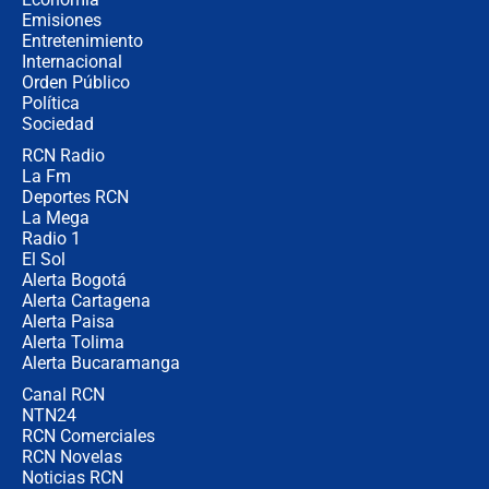
contralor
Emisiones
Entretenimiento
Internacional
🔴 EN VIVO | Noticiero La FM con
Orden Público
Juan Lozano - 6 de agosto de 2026
Política
Sociedad
RCN Radio
¿Por qué De la Espriella gobernará
La Fm
desde Barranquilla? Experto explica
la razón
Deportes RCN
La Mega
Radio 1
El Sol
Alerta Bogotá
Alerta Cartagena
Alerta Paisa
Alerta Tolima
Alerta Bucaramanga
Canal RCN
NTN24
RCN Comerciales
RCN Novelas
Noticias RCN