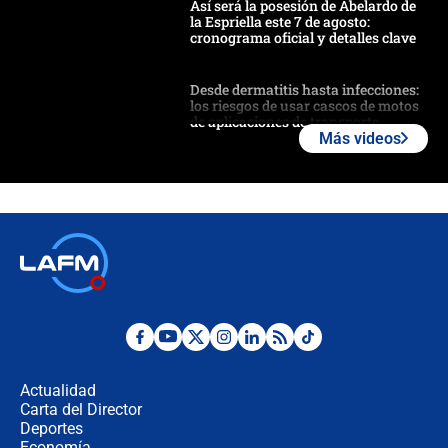
Así será la posesión de Abelardo de
la Espriella este 7 de agosto:
cronograma oficial y detalles clave
Desde dermatitis hasta infecciones:
los riesgos de usar cascos de motos
de aplicaciones de transporte
Más videos
¿Cómo comprar dólares desde el
celular? Requisitos, pasos y
recomendaciones
Las seis de las 6 con Juan Lozano |
jueves 6 de agosto de 2026
Posesión de Abelardo De La Espriella
en Cali: ¿qué pasará con los
congresistas del Pacto Histórico que
Actualidad
no asistirán?
Carta del Director
Álvaro Uribe asistirá a la posesión y
Deportes
crece el pulso por la elección del
Economía