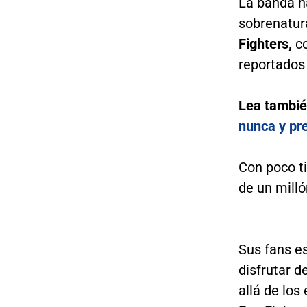
La banda h
sobrenatura
Fighters,
co
reportados 
Lea tambi
nunca y pr
Con poco ti
de un milló
Sus fans es
disfrutar d
allá de los