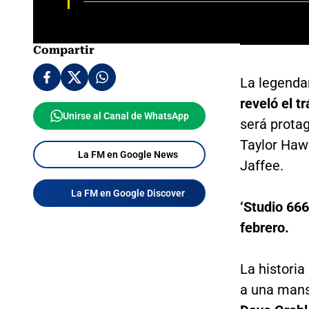
Compartir
La legenda
reveló el t
Unirse al Canal de WhatsApp
será prota
Taylor Hawk
La FM en Google News
Jaffee.
La FM en Google Discover
‘Studio 666
febrero.
La historia
a una mans