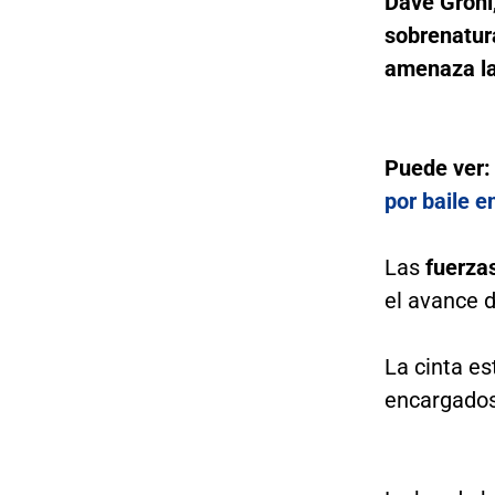
Dave Grohl
sobrenatur
amenaza la 
Puede ver
por baile e
Las
fuerzas
el avance d
La cinta e
encargados