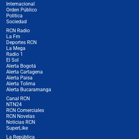
Internacional
Desde dermatitis hasta infecciones:
Orden Público
los riesgos de usar cascos de motos
Política
de aplicaciones de transporte
Sociedad
RCN Radio
¿Cómo comprar dólares desde el
La Fm
celular? Requisitos, pasos y
recomendaciones
Deportes RCN
La Mega
Radio 1
El Sol
Alerta Bogotá
Alerta Cartagena
Alerta Paisa
Alerta Tolima
Alerta Bucaramanga
Canal RCN
NTN24
RCN Comerciales
RCN Novelas
Noticias RCN
SuperLike
La República