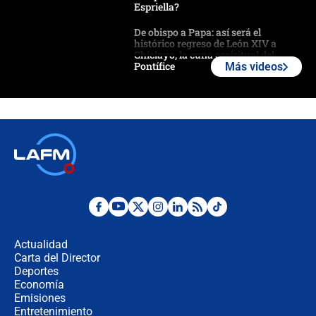
Espriella?
De obispo a Papa: así será el
histórico regreso de León XIV a
Chiclayo, la cuna espiritual del
Pontífice
Más videos
Polémica por rabino, pastor y
sacerdote en la posesión de Abelardo
de la Espriella: ¿Se violó el Estado
laico?
🔴 EN VIVO | Primer discurso de
Abelardo de la Espriella como
presidente de Colombia
¿La posesión de Abelardo De la
Espriella en Cali inicia la
descentralización en Colombia? Esto
Actualidad
respondió el alcalde Eder
Carta del Director
Así será la posesión de Abelardo de
Deportes
la Espriella este 7 de agosto:
Economía
cronograma oficial y detalles clave
Emisiones
Entretenimiento