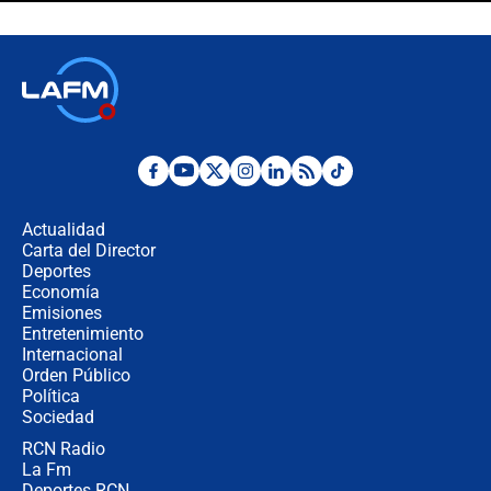
director de la Policía
"Prohibir es la salida fácil": ¿Qué
futuro les espera a las cabalgatas en
Colombia?
Ministro de Defensa no descarta el
uso de la UNDMO ante posibles
disturbios durante la posesión
Actualidad
Carta del Director
"No hubo fraude ni posibilidad de
Deportes
fraude": Auditoría respondió a
Economía
señalamientos de Petro sobre
Emisiones
elección de Abelardo de La Espriella
Entretenimiento
Internacional
Tras su posesión, presidente De la
Orden Público
Espriella empieza gira por regiones
Política
donde perdió
Sociedad
RCN Radio
Las seis de las 6 con Juan Lozano |
La Fm
miércoles 5 de agosto de 2026
Deportes RCN