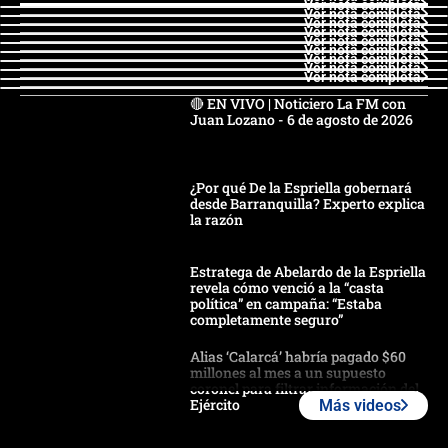
Ver nota completa
Ver nota completa
Ver nota completa
Ver nota completa
Ver nota completa
Ver nota completa
Ver nota completa
Ver nota completa
Ver nota completa
🔴 EN VIVO | Noticiero La FM con
Juan Lozano - 6 de agosto de 2026
¿Por qué De la Espriella gobernará
desde Barranquilla? Experto explica
la razón
Estratega de Abelardo de la Espriella
revela cómo venció a la “casta
política” en campaña: “Estaba
completamente seguro”
Alias ‘Calarcá’ habría pagado $60
millones al mes a un supuesto
coronel para filtrar información del
Ejército
Más videos
Las razones para escoger al nuevo