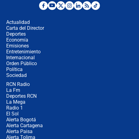
¿Por qué De la Espriella gobernará
desde Barranquilla? Experto explica
la razón
Actualidad
Carta del Director
Estratega de Abelardo de la Espriella
Deportes
revela cómo venció a la “casta
Economía
política” en campaña: “Estaba
Emisiones
completamente seguro”
Entretenimiento
Internacional
Alias ‘Calarcá’ habría pagado $60
Orden Público
millones al mes a un supuesto
Política
coronel para filtrar información del
Ejército
Sociedad
RCN Radio
Las razones para escoger al nuevo
La Fm
director de la Policía
Deportes RCN
La Mega
Radio 1
El Sol
Alerta Bogotá
Alerta Cartagena
Alerta Paisa
Alerta Tolima