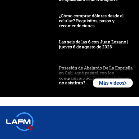
¿Cómo comprar dólares desde el
celular? Requisitos, pasos y
recomendaciones
Las seis de las 6 con Juan Lozano |
jueves 6 de agosto de 2026
Posesión de Abelardo De La Espriella
en Cali: ¿qué pasará con los
congresistas del Pacto Histórico que
no asistirán?
Más videos
Álvaro Uribe asistirá a la posesión y
crece el pulso por la elección del
contralor
🔴 EN VIVO | Noticiero La FM con
Juan Lozano - 6 de agosto de 2026