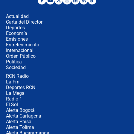
¿La posesión de Abelardo De la
Espriella en Cali inicia la
descentralización en Colombia? Esto
Actualidad
respondió el alcalde Eder
Carta del Director
Así será la posesión de Abelardo de
Deportes
la Espriella este 7 de agosto:
Economía
cronograma oficial y detalles clave
Emisiones
Entretenimiento
Internacional
Desde dermatitis hasta infecciones:
Orden Público
los riesgos de usar cascos de motos
Política
de aplicaciones de transporte
Sociedad
RCN Radio
¿Cómo comprar dólares desde el
La Fm
celular? Requisitos, pasos y
recomendaciones
Deportes RCN
La Mega
Radio 1
El Sol
Alerta Bogotá
Alerta Cartagena
Alerta Paisa
Alerta Tolima
Alerta Bucaramanga