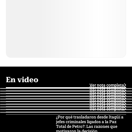
En video
Ver nota completa
Ver nota completa
Ver nota completa
Ver nota completa
Ver nota completa
Ver nota completa
Ver nota completa
Ver nota completa
Ver nota completa
Ver nota completa
¿Por qué trasladaron desde Itagüí a
jefes criminales ligados a la Paz
Total de Petro?: Las razones que
motivaron la decisión