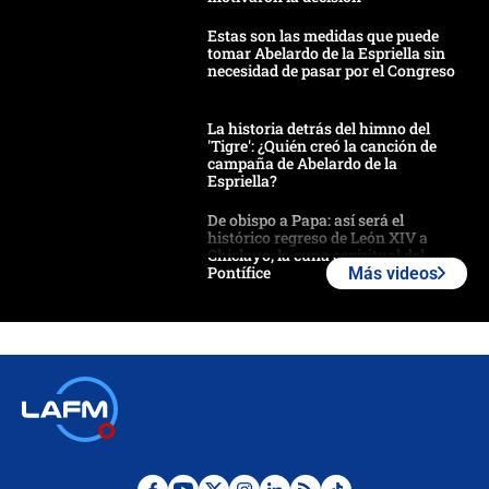
Estas son las medidas que puede
tomar Abelardo de la Espriella sin
necesidad de pasar por el Congreso
La historia detrás del himno del
'Tigre': ¿Quién creó la canción de
campaña de Abelardo de la
Espriella?
De obispo a Papa: así será el
histórico regreso de León XIV a
Chiclayo, la cuna espiritual del
Pontífice
Más videos
Polémica por rabino, pastor y
sacerdote en la posesión de Abelardo
de la Espriella: ¿Se violó el Estado
laico?
🔴 EN VIVO | Primer discurso de
Abelardo de la Espriella como
presidente de Colombia