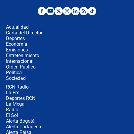
Posesión de Abelardo De La Espriella
en Cali: ¿qué pasará con los
congresistas del Pacto Histórico que
Actualidad
no asistirán?
Carta del Director
Álvaro Uribe asistirá a la posesión y
Deportes
crece el pulso por la elección del
Economía
contralor
Emisiones
Entretenimiento
Internacional
🔴 EN VIVO | Noticiero La FM con
Orden Público
Juan Lozano - 6 de agosto de 2026
Política
Sociedad
RCN Radio
¿Por qué De la Espriella gobernará
La Fm
desde Barranquilla? Experto explica
la razón
Deportes RCN
La Mega
Radio 1
El Sol
Alerta Bogotá
Alerta Cartagena
Alerta Paisa