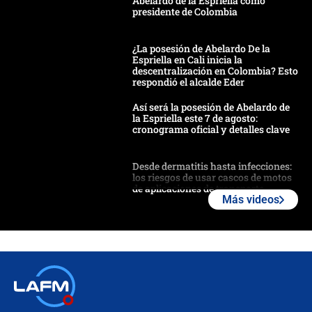
Abelardo de la Espriella como
presidente de Colombia
¿La posesión de Abelardo De la
Espriella en Cali inicia la
descentralización en Colombia? Esto
respondió el alcalde Eder
Así será la posesión de Abelardo de
la Espriella este 7 de agosto:
cronograma oficial y detalles clave
Desde dermatitis hasta infecciones:
los riesgos de usar cascos de motos
de aplicaciones de transporte
Más videos
¿Cómo comprar dólares desde el
celular? Requisitos, pasos y
recomendaciones
Las seis de las 6 con Juan Lozano |
jueves 6 de agosto de 2026