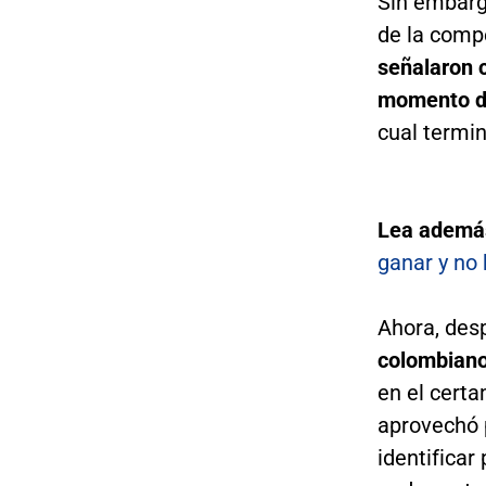
Sin embargo
de la comp
señalaron c
momento de
cual termin
Lea ademá
ganar y no 
Ahora, des
colombianos
en el cert
aprovechó p
identificar