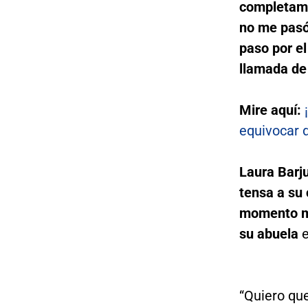
completame
no me pasó
paso por el
llamada de 
Mire aquí:
equivocar de c
Laura Barj
tensa a su 
momento má
su abuela
“Quiero qu