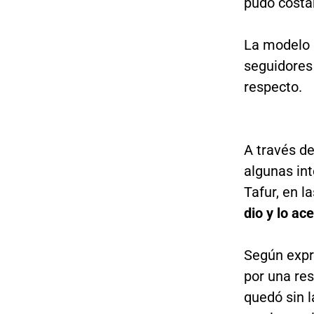
pudo costar
La modelo 
seguidores
respecto.
A través de
algunas in
Tafur, en l
dio y lo ac
Según expr
por una res
quedó sin 