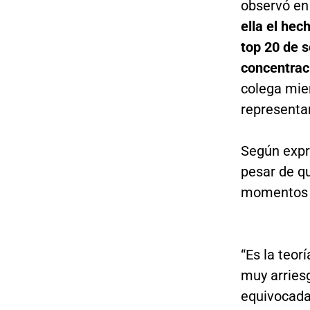
observó en 
ella el hec
top 20 de s
concentrac
colega mie
representa
Según expr
pesar de q
momentos e
“Es la teor
muy arries
equivocad