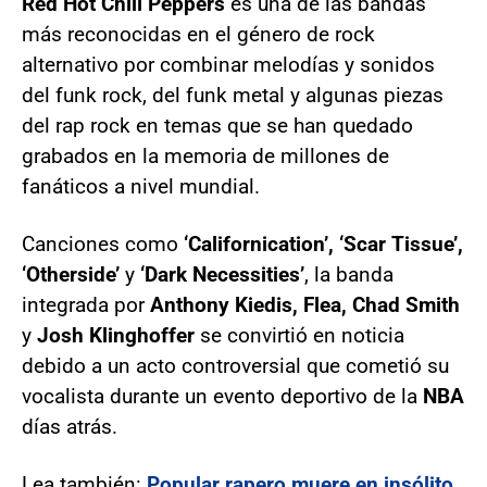
Red Hot Chili Peppers
es una de las bandas
más reconocidas en el género de rock
alternativo por combinar melodías y sonidos
del funk rock, del funk metal y algunas piezas
del rap rock en temas que se han quedado
grabados en la memoria de millones de
fanáticos a nivel mundial.
Canciones como
‘Californication’, ‘Scar Tissue’,
‘Otherside’
y
‘Dark Necessities’
, la banda
integrada por
Anthony Kiedis, Flea, Chad Smith
y
Josh Klinghoffer
se convirtió en noticia
debido a un acto controversial que cometió su
vocalista durante un evento deportivo de la
NBA
días atrás.
Lea también:
Popular rapero muere en insólito