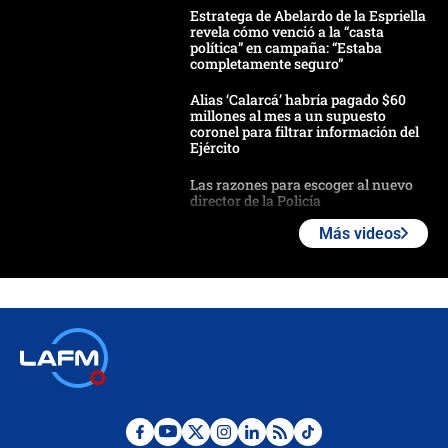
Estratega de Abelardo de la Espriella
revela cómo venció a la “casta
política” en campaña: “Estaba
completamente seguro”
Alias ‘Calarcá’ habría pagado $60
millones al mes a un supuesto
coronel para filtrar información del
Ejército
Las razones para escoger al nuevo
director de la Policía
Más videos
"Prohibir es la salida fácil": ¿Qué
futuro les espera a las cabalgatas en
Colombia?
Ministro de Defensa no descarta el
uso de la UNDMO ante posibles
disturbios durante la posesión
"No hubo fraude ni posibilidad de