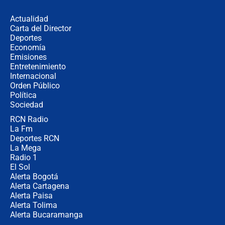
fraude": Auditoría respondió a
señalamientos de Petro sobre
Actualidad
elección de Abelardo de La Espriella
Carta del Director
Tras su posesión, presidente De la
Deportes
Espriella empieza gira por regiones
Economía
donde perdió
Emisiones
Entretenimiento
Internacional
Las seis de las 6 con Juan Lozano |
Orden Público
miércoles 5 de agosto de 2026
Política
Sociedad
RCN Radio
🔴 EN VIVO | Noticiero La FM con
La Fm
Juan Lozano - 5 de agosto de 2026
Deportes RCN
La Mega
Radio 1
El Sol
Alerta Bogotá
Alerta Cartagena
Alerta Paisa
Alerta Tolima
Alerta Bucaramanga