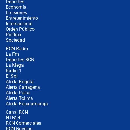
Así será la posesión de Abelardo de
Deportes
la Espriella este 7 de agosto:
Economía
cronograma oficial y detalles clave
Emisiones
Entretenimiento
Internacional
Desde dermatitis hasta infecciones:
Orden Público
los riesgos de usar cascos de motos
Política
de aplicaciones de transporte
Sociedad
RCN Radio
¿Cómo comprar dólares desde el
La Fm
celular? Requisitos, pasos y
recomendaciones
Deportes RCN
La Mega
Radio 1
El Sol
Alerta Bogotá
Alerta Cartagena
Alerta Paisa
Alerta Tolima
Alerta Bucaramanga
Canal RCN
NTN24
RCN Comerciales
RCN Novelas