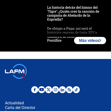
La historia detrás del himno del
'Tigre': ¿Quién creó la canción de
campaña de Abelardo de la
Espriella?
De obispo a Papa: así será el
histórico regreso de León XIV a
Chiclayo, la cuna espiritual del
Pontífice
Más videos
Polémica por rabino, pastor y
sacerdote en la posesión de Abelardo
de la Espriella: ¿Se violó el Estado
laico?
🔴 EN VIVO | Primer discurso de
Abelardo de la Espriella como
presidente de Colombia
¿La posesión de Abelardo De la
Espriella en Cali inicia la
descentralización en Colombia? Esto
Actualidad
respondió el alcalde Eder
Carta del Director