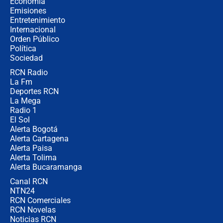
Economía
Emisiones
Entretenimiento
Internacional
¿Por qué De la Espriella gobernará
Orden Público
desde Barranquilla? Experto explica
Política
la razón
Sociedad
RCN Radio
Estratega de Abelardo de la Espriella
La Fm
revela cómo venció a la “casta
política” en campaña: “Estaba
Deportes RCN
completamente seguro”
La Mega
Radio 1
El Sol
Alerta Bogotá
Alerta Cartagena
Alerta Paisa
Alerta Tolima
Alerta Bucaramanga
Canal RCN
NTN24
RCN Comerciales
RCN Novelas
Noticias RCN