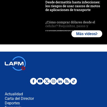
Desde dermatitis hasta infecciones:
los riesgos de usar cascos de motos
de aplicaciones de transporte
¿Cómo comprar dólares desde el
celular? Requisitos, pasos y
recomendaciones
Más videos
Las seis de las 6 con Juan Lozano |
jueves 6 de agosto de 2026
Posesión de Abelardo De La Espriella
en Cali: ¿qué pasará con los
congresistas del Pacto Histórico que
no asistirán?
Álvaro Uribe asistirá a la posesión y
crece el pulso por la elección del
contralor
Actualidad
Carta del Director
🔴 EN VIVO | Noticiero La FM con
Deportes
Juan Lozano - 6 de agosto de 2026