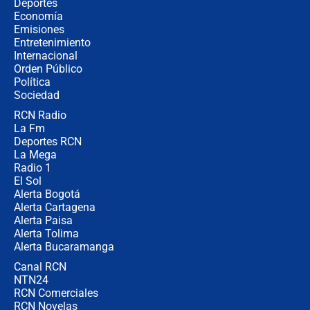
Así será la posesión de Abelardo de
Deportes
la Espriella este 7 de agosto:
Economía
cronograma oficial y detalles clave
Emisiones
Entretenimiento
Internacional
Desde dermatitis hasta infecciones:
Orden Público
los riesgos de usar cascos de motos
Política
de aplicaciones de transporte
Sociedad
RCN Radio
¿Cómo comprar dólares desde el
La Fm
celular? Requisitos, pasos y
recomendaciones
Deportes RCN
La Mega
Radio 1
El Sol
Alerta Bogotá
Alerta Cartagena
Alerta Paisa
Alerta Tolima
Alerta Bucaramanga
Canal RCN
NTN24
RCN Comerciales
RCN Novelas