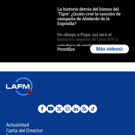
La historia detrás del himno del
'Tigre': ¿Quién creó la canción de
campaña de Abelardo de la
Espriella?
De obispo a Papa: así será el
histórico regreso de León XIV a
Chiclayo, la cuna espiritual del
Pontífice
Más videos
Polémica por rabino, pastor y
sacerdote en la posesión de Abelardo
de la Espriella: ¿Se violó el Estado
laico?
🔴 EN VIVO | Primer discurso de
Abelardo de la Espriella como
presidente de Colombia
¿La posesión de Abelardo De la
Espriella en Cali inicia la
descentralización en Colombia? Esto
Actualidad
respondió el alcalde Eder
Carta del Director